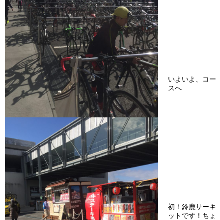
いよいよ、コー
スへ
初！鈴鹿サーキ
ットです！ちょ