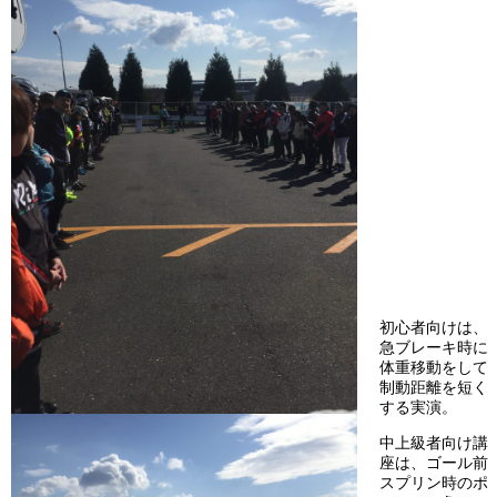
初心者向けは、
急ブレーキ時に
体重移動をして
制動距離を短く
する実演。
中上級者向け講
座は、ゴール前
スプリン時のポ