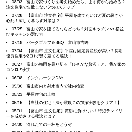
08/03
富山で家づくりを考え始めたら、まず何から始める？
注文住宅で失敗しない5つのステップ
07/28
【富山市 注文住宅】平屋を建てたいけど夏の暑さが
心配！涼しく暮らす対策は？
07/25
富山で家を建てるならどっち？対面キッチン vs 横並
びキッチンの選び方
07/18
パークゴルフ＆BBQ 富山市吉峰
07/04
【富山市 注文住宅】平屋は固定資産税が高い？長期
優良住宅やZEHで賢く建てる秘訣！
06/27
富山の梅雨を乗り切る「ひそかな贅沢」と、我が家の
コンロの実力
06/08
インクルーシブDAY
05/30
富山市内と射水市内で社内検査
05/23
平屋住宅の上棟
05/15
【当社の住宅工法が震度７の加振実験をクリア！】
05/01
【富山市 注文住宅】黄砂に負けない！時短ランドリ
ーを成功させる秘訣とは？
04/30
淹れたての一杯をどうぞ