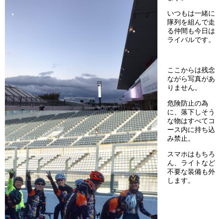
いつもは一緒に
隊列を組んで走
る仲間も今日は
ライバルです。
ここからは残念
ながら写真があ
りません。
危険防止の為
に、落下しそう
な物はすべてコ
ース内に持ち込
み禁止。
スマホはもちろ
ん、ライトなど
不要な装備も外
します。