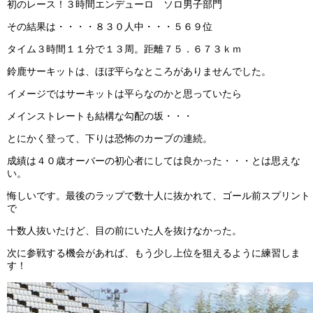
初のレース！３時間エンデューロ ソロ男子部門
その結果は・・・・８３０人中・・・５６９位
タイム３時間１１分で１３周。距離７５．６７３ｋｍ
鈴鹿サーキットは、ほぼ平らなところがありませんでした。
イメージではサーキットは平らなのかと思っていたら
メインストレートも結構な勾配の坂・・・
とにかく登って、下りは恐怖のカーブの連続。
成績は４０歳オーバーの初心者にしては良かった・・・とは思えな
い。
悔しいです。最後のラップで数十人に抜かれて、ゴール前スプリント
で
十数人抜いたけど、目の前にいた人を抜けなかった。
次に参戦する機会があれば、もう少し上位を狙えるように練習しま
す！