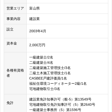
営業エリア
富山県
事業内容
建設業
設立
2003年4月
資本金
2,000万円
一級建築士/2名
二級建築士/4名
二級建築施工管理技士/3名
各種有資格
二級土木施工管理技士/1名
者
CASBEE戸建評価員/1名
福祉住環境コーディネーター2級/1名
宅地建物取引士/3名
建設業免許知事許可（般-5）第13549号
免許
宅地建物取引免許知事許可（5）第2640号
一級建築士事務所（5）第1596号