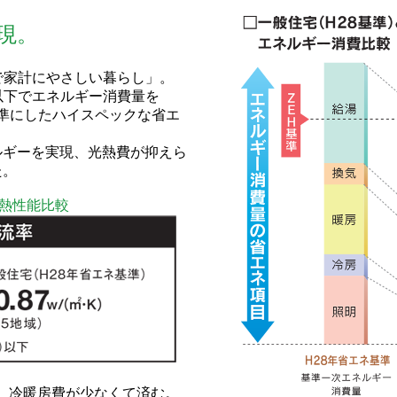
現。
で家計にやさしい暮らし」。
8以下でエネルギー消費量を
5基準にしたハイスペックな省エ
ルギーを実現、光熱費が抑えら
た。
断熱性能比較
、冷暖房費が少なくて済む。