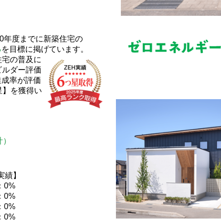
30年度までに新築住宅の
％
を目標に掲げています。
住宅の普及に
ビルダー評価
達成率が評価
星】を獲得い
合計）
実績】
：0%
：0%
：0%
：0%