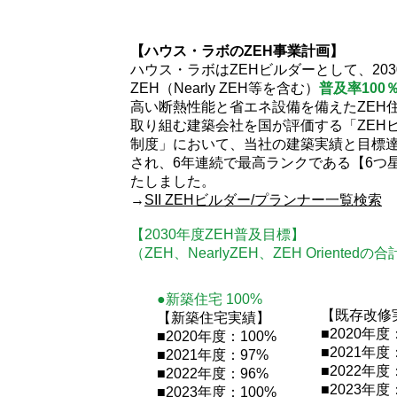
【ハウス・ラボのZEH事業計画】
ハウス・ラボはZEHビルダーとして、20
ZEH（Nearly ZEH等を含む）
普及率100
高い断熱性能と省エネ設備を備えたZEH
取り組む建築会社を国が評価する「ZEH
制度」において、当社の建築実績と目標
され、6年連続で最高ランクである【6つ
たしました。
→
SII ZEHビルダー/プランナー一覧検索
【2030年度ZEH普及目標】
（ZEH、NearlyZEH、ZEH Orientedの
●新築住宅 100%
【既存改修
【新築住宅実績】
■2020年度
■2020年度：100%
■2021年度
■2021年度：97%
■2022年度
■2022年度：96%
■2023年度
■2023年度：100%