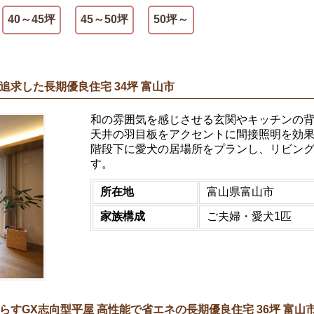
40～45坪
45～50坪
50坪～
求した長期優良住宅 34坪 富山市
和の雰囲気を感じさせる玄関やキッチンの
天井の羽目板をアクセントに間接照明を効
階段下に愛犬の居場所をプランし、リビン
す。
所在地
富山県富山市
家族構成
ご夫婦・愛犬1匹
すGX志向型平屋 高性能で省エネの長期優良住宅 36坪 富山