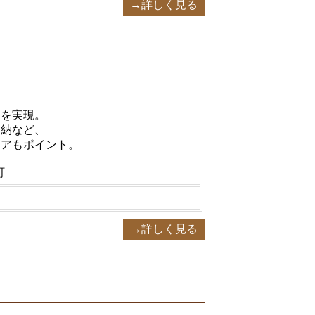
→詳しく見る
、
クを実現。
収納など、
リアもポイント。
町
→詳しく見る