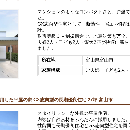
マンションのようなコンパクトさと、戸建
た。
GX志向型住宅として、断熱性・省エネ性能
計。
耐震等級３＋制振構造で、地震対策も万全
夫婦2人・子ども2人・愛犬2匹が快適に暮
ました。
所在地
富山県富山市
家族構成
ご夫婦・子ども2人・
した平屋の家 GX志向型の長期優良住宅 27坪 富山市
スタイリッシュな外観の平屋住宅。
内観は自然素材をふんだんに採用しました
性能面も長期優良住宅とGX志向型住宅を両