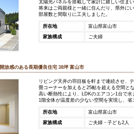
太陽光パネルを搭載して家計に嬉しい住ま
将来はご両親様と一緒に住んだり、県外に
部屋数と間取りに工夫しました。
所在地
富山県富山市
家族構成
ご夫婦
放感のある長期優良住宅 38坪 富山市
リビング天井の羽目板を軒まで連続させ、
畳コーナーを加えると25帖を超える空間と
高い断熱性により、LDKのエアコン1台で
1階全体が温度差の少ない空間を実現し、省
所在地
富山県富山市
家族構成
ご夫婦・子ども2人