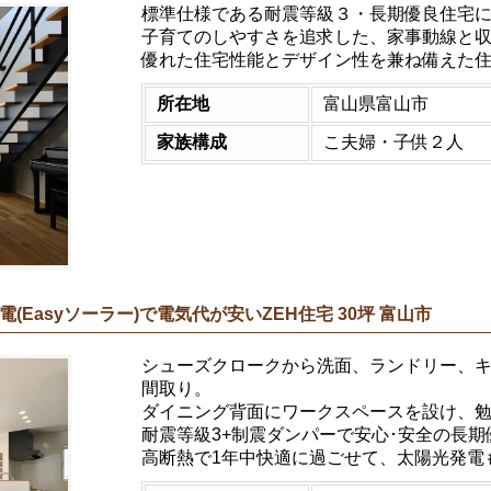
標準仕様である耐震等級３・長期優良住宅
子育てのしやすさを追求した、家事動線と
優れた住宅性能とデザイン性を兼ね備えた
所在地
富山県富山市
家族構成
こ夫婦・子供２人
Easyソーラー)で電気代が安いZEH住宅 30坪 富山市
シューズクロークから洗面、ランドリー、
間取り。
ダイニング背面にワークスペースを設け、
耐震等級3+制震ダンパーで安心･安全の長期
高断熱で1年中快適に過ごせて、太陽光発電