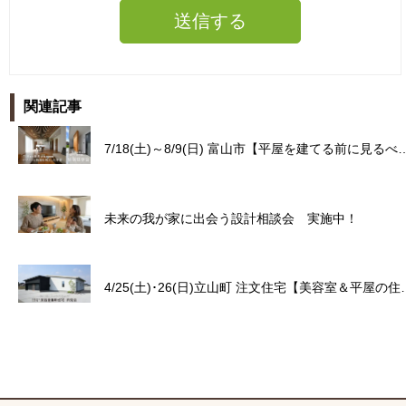
関連記事
7/18(土)～8/9(日) 富山市【平屋を建て
未来の我が家に出会う設計相談会 実施中！
4/25(土)･26(日)立