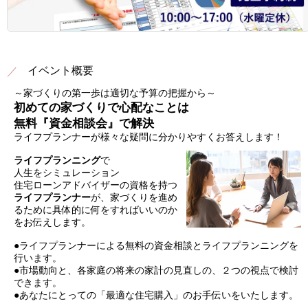
イベント概要
～家づくりの第一歩は適切な予算の把握から～
初めての家づくりで心配なことは
無料『資金相談会』で解決
ライフプランナーが様々な疑問に分かりやすくお答えします！
ライフプランニング
で
人生をシミュレーション
住宅ローンアドバイザーの資格を持つ
ライフプランナー
が、
家づくりを進め
るために具体的に何をすればいいのか
をお伝えします。
●ライフプランナーによる無料の資金相談とライフプランニングを
行います。
●市場動向と、各家庭の将来の家計の見直しの、２つの視点で検討
できます。
●あなたにとっての「最適な住宅購入」のお手伝いをいたします。