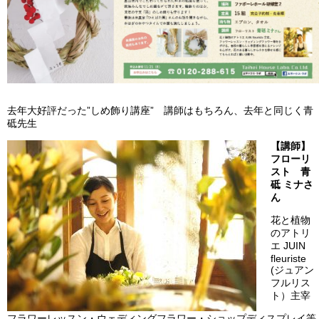
去年大好評だった”しめ飾り講座” 講師はもちろん、去年と同じく青
砥先生
【講師】
フローリ
スト 青
砥 ミナさ
ん
花と植物
のアトリ
エ JUIN
fleuriste
(ジュアン
フルリス
ト）主宰
フラワーレッスン・ウェディングフラワー・ショップディスプレイ等