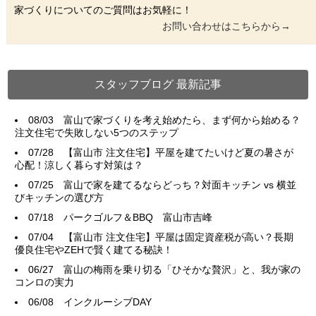
家づくりについてのご質問はお気軽に！
お問い合わせはこちらから→
スタッフブログ 最新記事
08/03
富山で家づくりを考え始めたら、まず何から始める？
注文住宅で失敗しない5つのステップ
07/28
【富山市 注文住宅】平屋を建てたいけど夏の暑さが
心配！涼しく暮らす対策は？
07/25
富山で家を建てるならどっち？対面キッチン vs 横並
びキッチンの選び方
07/18
パークゴルフ＆BBQ 富山市吉峰
07/04
【富山市 注文住宅】平屋は固定資産税が高い？長期
優良住宅やZEHで賢く建てる秘訣！
06/27
富山の梅雨を乗り切る「ひそかな贅沢」と、我が家の
コンロの実力
06/08
インクルーシブDAY