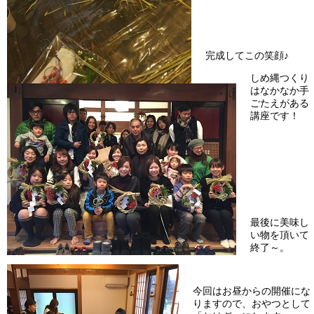
完成してこの笑顔♪
しめ縄つくり
はなかなか手
ごたえがある
講座です！
最後に美味し
い物を頂いて
終了～。
今回はお昼からの開催にな
りますので、おやつとして