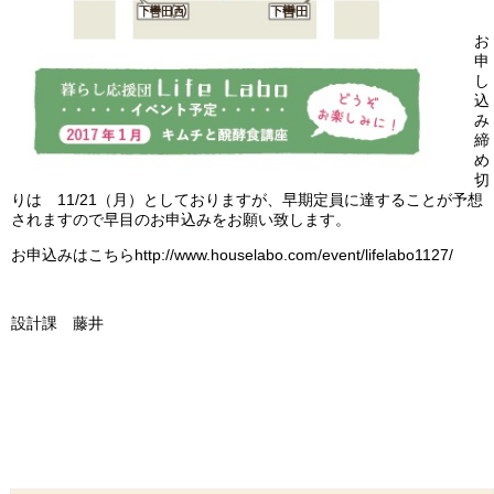
お
申
し
込
み
締
め
切
りは 11/21（月）としておりますが、早期定員に達することが予想
されますので早目のお申込みをお願い致します。
お申込みはこちら
http://www.houselabo.com/event/lifelabo1127/
設計課 藤井