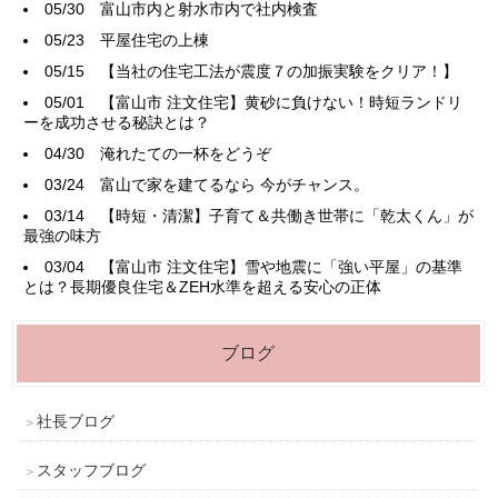
05/30
富山市内と射水市内で社内検査
05/23
平屋住宅の上棟
05/15
【当社の住宅工法が震度７の加振実験をクリア！】
05/01
【富山市 注文住宅】黄砂に負けない！時短ランドリ
ーを成功させる秘訣とは？
04/30
淹れたての一杯をどうぞ
03/24
富山で家を建てるなら 今がチャンス。
03/14
【時短・清潔】子育て＆共働き世帯に「乾太くん」が
最強の味方
03/04
【富山市 注文住宅】雪や地震に「強い平屋」の基準
とは？長期優良住宅＆ZEH水準を超える安心の正体
ブログ
社長ブログ
スタッフブログ