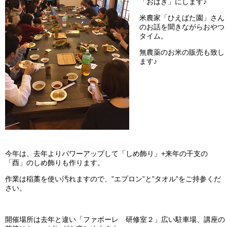
「おはぎ」にします♪
米農家「ひえばた園」さん
のお話を聞きながらおやつ
タイム。
無農薬のお米の販売も致し
ます♪
今年は、去年よりパワーアップして「しめ飾り」+来年の干支の
「酉」のしめ飾りも作ります。
作業は稲藁を使い汚れますので、”エプロン”と”タオル”をご持参くだ
さい。
開催場所は去年と違い「ファボーレ 研修室２」広い駐車場、講座の