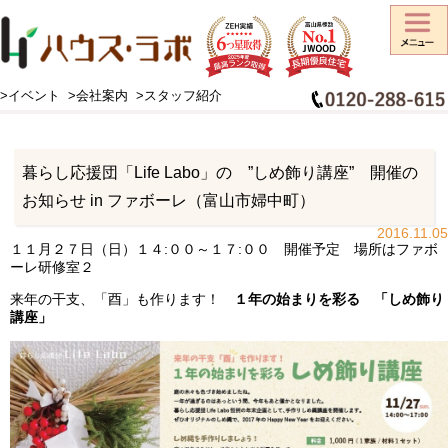
>イベント
>会社案内
>スタッフ紹介
HOME
>
スタッフブログ
>
お知らせ
>
暮らし応援団「Life Labo」の ”しめ飾り講座” 開催のお知らせ in ファボーレ（富山市婦中町）
暮らし応援団「Life Labo」の ”しめ飾り講座” 開催の
お知らせ in ファボーレ（富山市婦中町）
2016.11.05
１１月２７日（日）１４:００～１７:００ 開催予定 場所はファボ
ーレ研修室２
来年の干支、「酉」も作ります！
１年の始まりを彩る 「しめ飾り
講座」