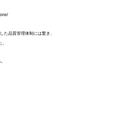
one/
徹底した品質管理体制には驚き、
た。
へ