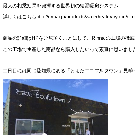
最大の相乗効果を発揮する世界初の給湯暖房システム。
詳しくはこちらhttp://rinnai.jp/products/waterheater/hybrid/eco
商品の詳細はHPをご覧頂くことにして、Rinnaiの工場の
この工場で生産した商品なら購入したいって素直に思いまし
二日目には同じ愛知県にある「とよたエコフルタウン」見学