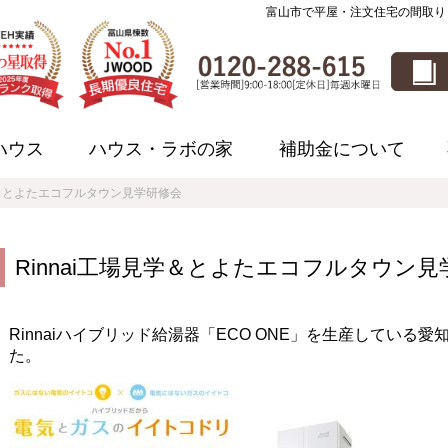
富山市で平屋・注文住宅の間取り
ハウス
ハウス・ラボの家
補助金について
見学＆とよたエコフルタウン見学研修会
Rinnai工場見学＆とよたエコフルタウン
Rinnaiハイブリッド給湯器「ECO ONE」を生産してい
た。