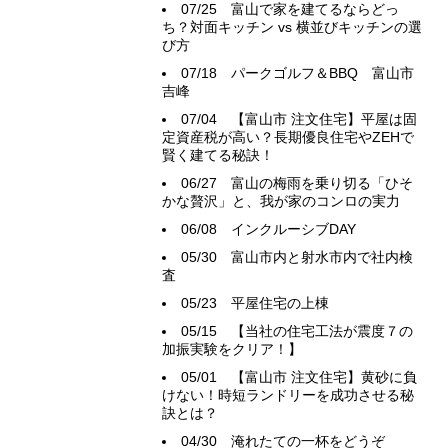
07/25
富山で家を建てるならどっ
ち？対面キッチン vs 横並びキッチンの選
び方
07/18
パークゴルフ＆BBQ 富山市
吉峰
07/04
【富山市 注文住宅】平屋は固
定資産税が高い？長期優良住宅やZEHで
賢く建てる秘訣！
06/27
富山の梅雨を乗り切る「ひそ
かな贅沢」と、我が家のコンロの実力
06/08
インクルーシブDAY
05/30
富山市内と射水市内で社内検
査
05/23
平屋住宅の上棟
05/15
【当社の住宅工法が震度７の
加振実験をクリア！】
05/01
【富山市 注文住宅】黄砂に負
けない！時短ランドリーを成功させる秘
訣とは？
04/30
淹れたての一杯をどうぞ