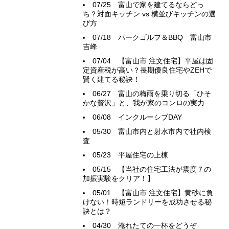
07/25
富山で家を建てるならどっ
ち？対面キッチン vs 横並びキッチンの選
び方
07/18
パークゴルフ＆BBQ 富山市
吉峰
07/04
【富山市 注文住宅】平屋は固
定資産税が高い？長期優良住宅やZEHで
賢く建てる秘訣！
06/27
富山の梅雨を乗り切る「ひそ
かな贅沢」と、我が家のコンロの実力
06/08
インクルーシブDAY
05/30
富山市内と射水市内で社内検
査
05/23
平屋住宅の上棟
05/15
【当社の住宅工法が震度７の
加振実験をクリア！】
05/01
【富山市 注文住宅】黄砂に負
けない！時短ランドリーを成功させる秘
訣とは？
04/30
淹れたての一杯をどうぞ