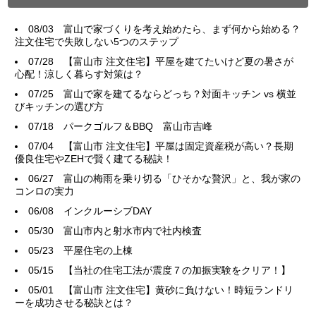
08/03
富山で家づくりを考え始めたら、まず何から始める？
注文住宅で失敗しない5つのステップ
07/28
【富山市 注文住宅】平屋を建てたいけど夏の暑さが
心配！涼しく暮らす対策は？
07/25
富山で家を建てるならどっち？対面キッチン vs 横並
びキッチンの選び方
07/18
パークゴルフ＆BBQ 富山市吉峰
07/04
【富山市 注文住宅】平屋は固定資産税が高い？長期
優良住宅やZEHで賢く建てる秘訣！
06/27
富山の梅雨を乗り切る「ひそかな贅沢」と、我が家の
コンロの実力
06/08
インクルーシブDAY
05/30
富山市内と射水市内で社内検査
05/23
平屋住宅の上棟
05/15
【当社の住宅工法が震度７の加振実験をクリア！】
05/01
【富山市 注文住宅】黄砂に負けない！時短ランドリ
ーを成功させる秘訣とは？