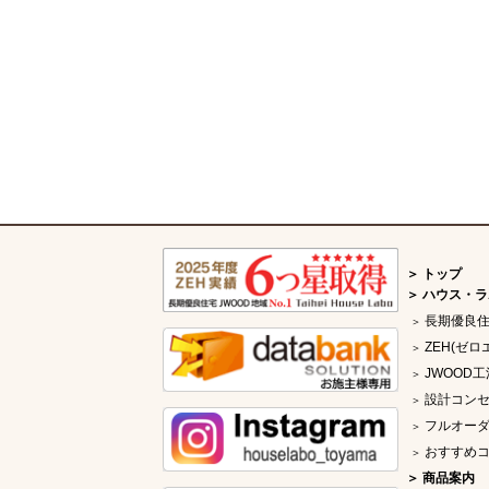
トップ
ハウス・ラ
長期優良
ZEH(ゼロ
JWOOD工
設計コン
フルオー
おすすめ
商品案内