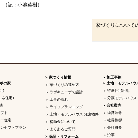
（記：小池英樹）
家づくりについて
家づくり情報
施工事例
ボの家
土地・モデルハウ
家づくりの進め方
住宅
特選住宅用地
ラボキューボで設計
エネ住宅)
分譲モデルハウス
工事の流れ
法
会社案内
ライフプランニング
セプト
経営理念
土地・モデルハウス 分譲物件
ダー住宅
社長挨拶
補助金について
コンセプトプラン
会社概要
よくあるご質問
沿革
保証・リフォーム