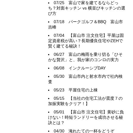
07/25
富山で家を建てるならどっ
ち？対面キッチン vs 横並びキッチンの選
び方
07/18
パークゴルフ＆BBQ 富山市
吉峰
07/04
【富山市 注文住宅】平屋は固
定資産税が高い？長期優良住宅やZEHで
賢く建てる秘訣！
06/27
富山の梅雨を乗り切る「ひそ
かな贅沢」と、我が家のコンロの実力
06/08
インクルーシブDAY
05/30
富山市内と射水市内で社内検
査
05/23
平屋住宅の上棟
05/15
【当社の住宅工法が震度７の
加振実験をクリア！】
05/01
【富山市 注文住宅】黄砂に負
けない！時短ランドリーを成功させる秘
訣とは？
04/30
淹れたての一杯をどうぞ