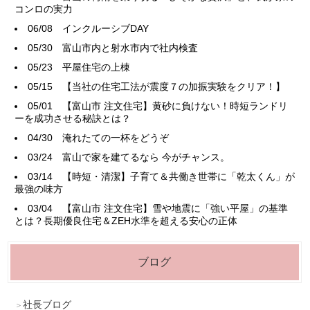
コンロの実力
06/08
インクルーシブDAY
05/30
富山市内と射水市内で社内検査
05/23
平屋住宅の上棟
05/15
【当社の住宅工法が震度７の加振実験をクリア！】
05/01
【富山市 注文住宅】黄砂に負けない！時短ランドリ
ーを成功させる秘訣とは？
04/30
淹れたての一杯をどうぞ
03/24
富山で家を建てるなら 今がチャンス。
03/14
【時短・清潔】子育て＆共働き世帯に「乾太くん」が
最強の味方
03/04
【富山市 注文住宅】雪や地震に「強い平屋」の基準
とは？長期優良住宅＆ZEH水準を超える安心の正体
ブログ
社長ブログ