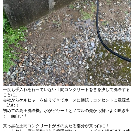
一度も手入れを行っていない土間コンクリートを意を決して洗浄する
ことに。
会社からケルヒャーを借りてきてホースに接続しコンセントに電源差
し込む！
初めての高圧洗浄機。水がビヤー！とノズルの先から勢いよく噴き出
す！面白い！
真っ黒な土間コンクリートが水のあたる部分が真っ白に！