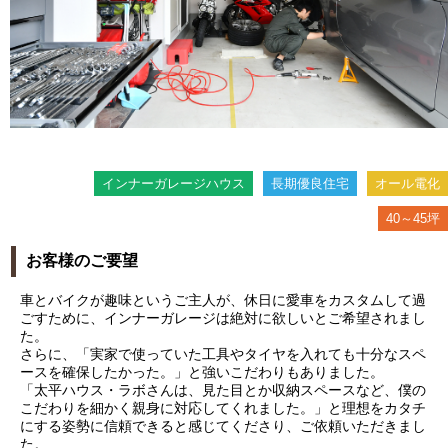
インナーガレージハウス
長期優良住宅
オール電化
40～45坪
お客様のご要望
車とバイクが趣味というご主人が、休日に愛車をカスタムして過
ごすために、インナーガレージは絶対に欲しいとご希望されまし
た。
さらに、「実家で使っていた工具やタイヤを入れても十分なスペ
ースを確保したかった。」と強いこだわりもありました。
「太平ハウス・ラボさんは、見た目とか収納スペースなど、僕の
こだわりを細かく親身に対応してくれました。」と理想をカタチ
にする姿勢に信頼できると感じてくださり、ご依頼いただきまし
た。