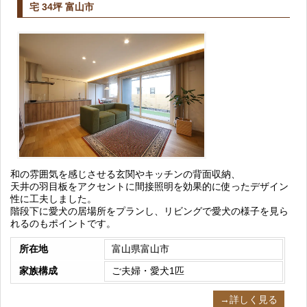
宅 34坪 富山市
和の雰囲気を感じさせる玄関やキッチンの背面収納、
天井の羽目板をアクセントに間接照明を効果的に使ったデザイン
性に工夫しました。
階段下に愛犬の居場所をプランし、リビングで愛犬の様子を見ら
れるのもポイントです。
所在地
富山県富山市
家族構成
ご夫婦・愛犬1匹
→詳しく見る