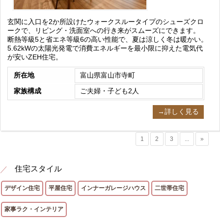
玄関に入口を2か所設けたウォークスルータイプのシューズクロ
ークで、リビング・洗面室への行き来がスムーズにできます。
断熱等級5と省エネ等級6の高い性能で、夏は涼しく冬は暖かい。
5.62kWの太陽光発電で消費エネルギーを最小限に抑えた電気代
が安いZEH住宅。
所在地
富山県富山市寺町
家族構成
ご夫婦・子ども2人
→詳しく見る
1
2
3
...
»
住宅スタイル
デザイン住宅
平屋住宅
インナーガレージハウス
二世帯住宅
家事ラク・インテリア