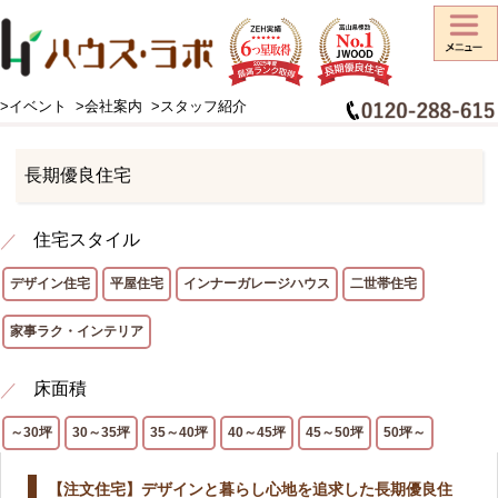
>イベント
>会社案内
>スタッフ紹介
HOME
>
施工事例
>
性能別
>
長期優良住宅
長期優良住宅
住宅スタイル
デザイン住宅
平屋住宅
インナーガレージハウス
二世帯住宅
家事ラク・インテリア
床面積
～30坪
30～35坪
35～40坪
40～45坪
45～50坪
50坪～
【注文住宅】デザインと暮らし心地を追求した長期優良住