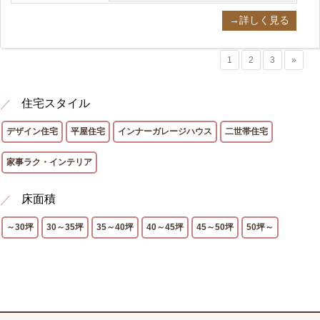
→詳しく見る
1
2
3
»
住宅スタイル
デザイン住宅
平屋住宅
インナーガレージハウス
二世帯住宅
家事ラク・インテリア
床面積
～30坪
30～35坪
35～40坪
40～45坪
45～50坪
50坪～