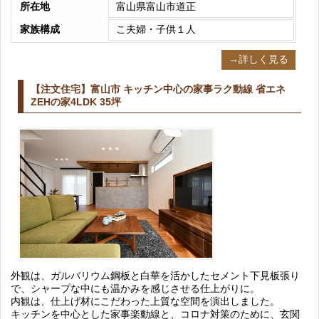
所在地
富山県富山市道正
家族構成
こ夫婦・子供１人
→詳しく見る
【注文住宅】富山市 キッチン中心の家事ラク動線 省エネ
ZEHの家4LDK 35坪
外観は、ガルバリウム鋼板と白華を活かしたセメント下見板張り
で、シャープな中にも温かみを感じさせる仕上がりに。
内観は、仕上げ材にこだわった上質な空間を演出しました。
キッチンを中心とした家事楽動線と、コロナ対策のために、玄関