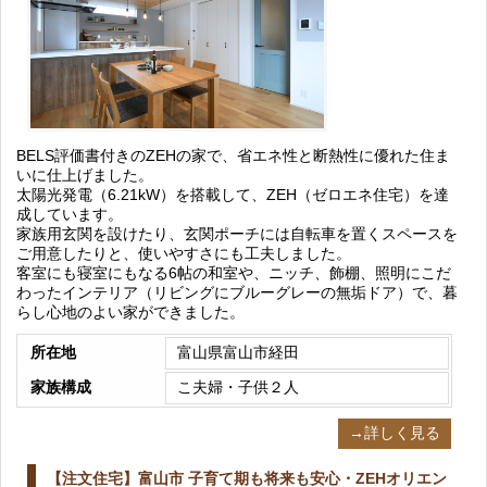
BELS評価書付きのZEHの家で、省エネ性と断熱性に優れた住ま
いに仕上げました。
太陽光発電（6.21kW）を搭載して、ZEH（ゼロエネ住宅）を達
成しています。
家族用玄関を設けたり、玄関ポーチには自転車を置くスペースを
ご用意したりと、使いやすさにも工夫しました。
客室にも寝室にもなる6帖の和室や、ニッチ、飾棚、照明にこだ
わったインテリア（リビングにブルーグレーの無垢ドア）で、暮
らし心地のよい家ができました。
所在地
富山県富山市経田
家族構成
こ夫婦・子供２人
→詳しく見る
【注文住宅】富山市 子育て期も将来も安心・ZEHオリエン