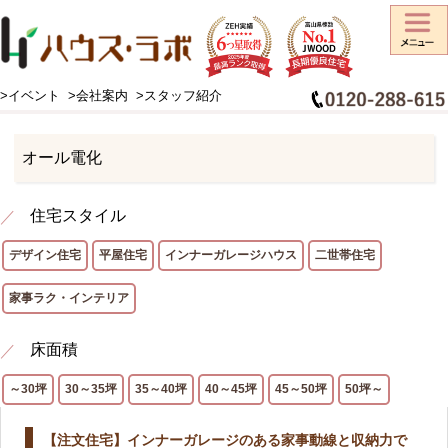
>イベント
>会社案内
>スタッフ紹介
HOME
>
施工事例
>
エネルギー別
>
オール電化
オール電化
住宅スタイル
デザイン住宅
平屋住宅
インナーガレージハウス
二世帯住宅
家事ラク・インテリア
床面積
～30坪
30～35坪
35～40坪
40～45坪
45～50坪
50坪～
【注文住宅】インナーガレージのある家事動線と収納力で