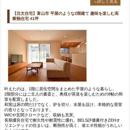
→詳しく見る
【注文住宅】富山市 平屋のような2階建て 趣味を楽しむ高
断熱住宅 41坪
叶えたのは、1階に居住空間をまとめた平屋のような暮らし。
2階部分にはご主人の書斎と、奥様が茶道を楽しむための8帖の和
室を配置しました。
和室は床の間だけでなく、炉を切り、水屋を設け、本格的な茶室
の造りとなっております。
WICや玄関クロークなど、収納も充実。
長期優良住宅で耐久性や耐震性に優れ、BELS評価書付きZEHオ
リエンテッドの住まいは、断熱性が高く、省エネ性能がうれしい