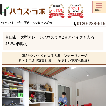
>イベント
>会社案内
>スタッフ紹介
HOME
>
施工事例
>
住宅スタイル
>
インナーガレージハウス
>
富山市 大型ガレージハウスで車2台とバイクも入る 45坪の間取り
富山市 大型ガレージハウスで車2台とバイクも入る
45坪の間取り
車2台とバイクが入る大型インナーガレージ
奥さま目線で家事動線にも配慮した充実の間取り