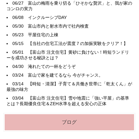
06/27
富山の梅雨を乗り切る「ひそかな贅沢」と、我が家の
コンロの実力
06/08
インクルーシブDAY
05/30
富山市内と射水市内で社内検査
05/23
平屋住宅の上棟
05/15
【当社の住宅工法が震度７の加振実験をクリア！】
05/01
【富山市 注文住宅】黄砂に負けない！時短ランドリ
ーを成功させる秘訣とは？
04/30
淹れたての一杯をどうぞ
03/24
富山で家を建てるなら 今がチャンス。
03/14
【時短・清潔】子育て＆共働き世帯に「乾太くん」が
最強の味方
03/04
【富山市 注文住宅】雪や地震に「強い平屋」の基準
とは？長期優良住宅＆ZEH水準を超える安心の正体
ブログ