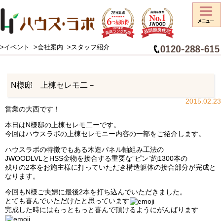
>イベント
>会社案内
>スタッフ紹介
HOME
>
スタッフブログ
>
お知らせ
>
N様邸 上棟セレモ二－
N様邸 上棟セレモ二－
2015.02.23
営業の大西です！
本日はN様邸の上棟セレモ二ーです。
今回はハウスラボの上棟セレモニー内容の一部をご紹介します。
ハウスラボの特徴でもある木造パネル軸組み工法の
JWOODLVLとHSS金物を接合する重要な”ピン”約1300本の
残りの2本をお施主様に打っていただき構造躯体の接合部分が完成と
なります。
今回もN様ご夫婦に最後2本を打ち込んでいただきました。
とても喜んでいただけたと思っています
完成した時にはもっともっと喜んで頂けるようにがんばります