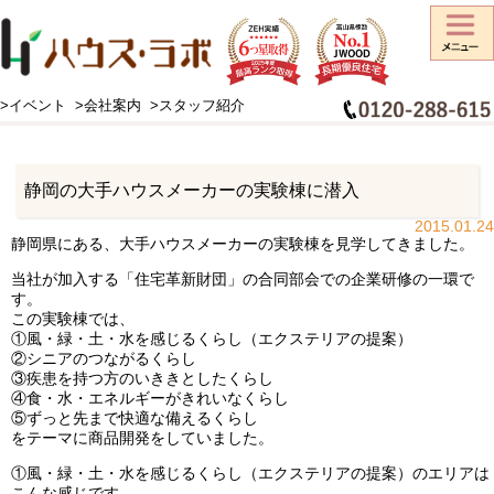
>イベント
>会社案内
>スタッフ紹介
HOME
>
スタッフブログ
>
お知らせ
>
静岡の大手ハウスメーカーの実験棟に潜入
静岡の大手ハウスメーカーの実験棟に潜入
2015.01.24
静岡県にある、大手ハウスメーカーの実験棟を見学してきました。
当社が加入する「住宅革新財団」の合同部会での企業研修の一環で
す。
この実験棟では、
①風・緑・土・水を感じるくらし（エクステリアの提案）
②シニアのつながるくらし
③疾患を持つ方のいききとしたくらし
④食・水・エネルギーがきれいなくらし
⑤ずっと先まで快適な備えるくらし
をテーマに商品開発をしていました。
①風・緑・土・水を感じるくらし（エクステリアの提案）のエリアは
こんな感じです。