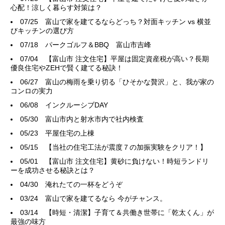
心配！涼しく暮らす対策は？
07/25
富山で家を建てるならどっち？対面キッチン vs 横並
びキッチンの選び方
07/18
パークゴルフ＆BBQ 富山市吉峰
07/04
【富山市 注文住宅】平屋は固定資産税が高い？長期
優良住宅やZEHで賢く建てる秘訣！
06/27
富山の梅雨を乗り切る「ひそかな贅沢」と、我が家の
コンロの実力
06/08
インクルーシブDAY
05/30
富山市内と射水市内で社内検査
05/23
平屋住宅の上棟
05/15
【当社の住宅工法が震度７の加振実験をクリア！】
05/01
【富山市 注文住宅】黄砂に負けない！時短ランドリ
ーを成功させる秘訣とは？
04/30
淹れたての一杯をどうぞ
03/24
富山で家を建てるなら 今がチャンス。
03/14
【時短・清潔】子育て＆共働き世帯に「乾太くん」が
最強の味方