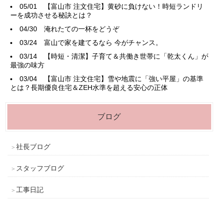
05/01
【富山市 注文住宅】黄砂に負けない！時短ランドリ
ーを成功させる秘訣とは？
04/30
淹れたての一杯をどうぞ
03/24
富山で家を建てるなら 今がチャンス。
03/14
【時短・清潔】子育て＆共働き世帯に「乾太くん」が
最強の味方
03/04
【富山市 注文住宅】雪や地震に「強い平屋」の基準
とは？長期優良住宅＆ZEH水準を超える安心の正体
ブログ
社長ブログ
スタッフブログ
工事日記