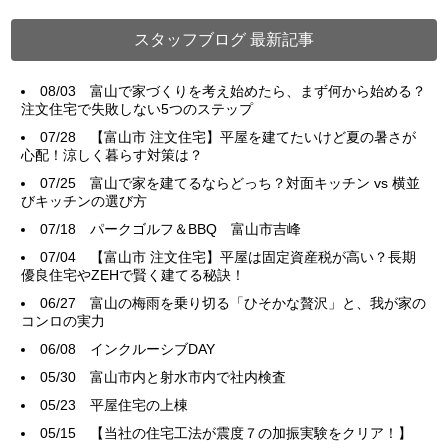
スタッフブログ 最新記事
08/03
富山で家づくりを考え始めたら、まず何から始める？
注文住宅で失敗しない5つのステップ
07/28
【富山市 注文住宅】平屋を建てたいけど夏の暑さが
心配！涼しく暮らす対策は？
07/25
富山で家を建てるならどっち？対面キッチン vs 横並
びキッチンの選び方
07/18
パークゴルフ＆BBQ 富山市吉峰
07/04
【富山市 注文住宅】平屋は固定資産税が高い？長期
優良住宅やZEHで賢く建てる秘訣！
06/27
富山の梅雨を乗り切る「ひそかな贅沢」と、我が家の
コンロの実力
06/08
インクルーシブDAY
05/30
富山市内と射水市内で社内検査
05/23
平屋住宅の上棟
05/15
【当社の住宅工法が震度７の加振実験をクリア！】