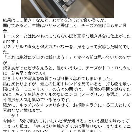
結果は……驚き！
なんと、わずか5分ほど
で良い香りが。
開けてみると、生地はパリッと香ばしく、チーズの焦げ目も良い具
合。
トースターとは比べものにならないほど完璧な焼き具合
に仕上がった
のです！
ガスグリルの直火と強火力のパワーを、身をもって実感した瞬間でし
た。
「これは絶対にブログに載せよう！」と食べる前は思っていたのです
が……。
焼きあがったピザを見ると、温かいうちに、チーズがトロトロなうち
に一刻も早く食べたい!!
焼き上がりの写真を綺麗さっぱり撮り忘れてしまいました。
話は変わりますが、最近の住宅トレンドを見ていると、持ち物を最小
限にする「ミニマリスト」の方々の間では、「掃除の手間を減らすた
めに、あえて魚焼きグリルのないコンロ（ノーグリル）を選ぶ」とい
う選択が人気を集めているそうです。
確かに、キッチンをすっきりさせて、お掃除をラクにする工夫として
素敵だなと憧れます。
……が！
今回の「5分で劇的においしいピザが焼ける」という感動を味わって
しまった私は、「やっぱり魚焼きグリルは手放せない！まだまだミニ
マリストにはなれないな……」
としみじみ思いました。