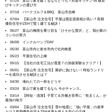
07/25
富山で家を建てるならどっち？対面キッチン vs 横並
びキッチンの選び方
07/18
パークゴルフ＆BBQ 富山市吉峰
07/04
【富山市 注文住宅】平屋は固定資産税が高い？長期
優良住宅やZEHで賢く建てる秘訣！
06/27
富山の梅雨を乗り切る「ひそかな贅沢」と、我が家の
コンロの実力
06/08
インクルーシブDAY
05/30
富山市内と射水市内で社内検査
05/23
平屋住宅の上棟
05/15
【当社の住宅工法が震度７の加振実験をクリア！】
05/01
【富山市 注文住宅】黄砂に負けない！時短ランドリ
ーを成功させる秘訣とは？
04/30
淹れたての一杯をどうぞ
03/24
富山で家を建てるなら 今がチャンス。
03/14
【時短・清潔】子育て＆共働き世帯に「乾太くん」が
最強の味方
03/04
【富山市 注文住宅】雪や地震に「強い平屋」の基準
とは？長期優良住宅＆ZEH水準を超える安心の正体