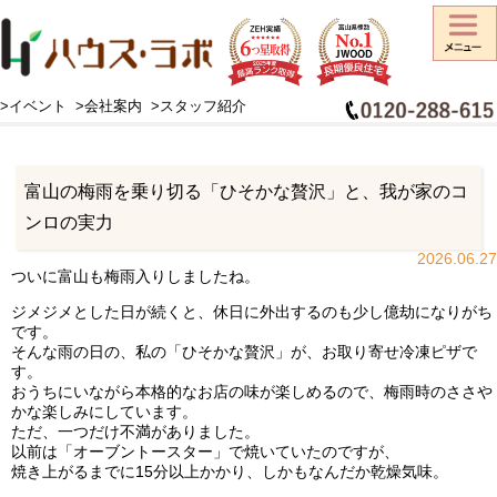
>イベント
>会社案内
>スタッフ紹介
HOME
>
スタッフブログ
>
富山の梅雨を乗り切る「ひそかな贅沢」と、我が家のコンロの実力
富山の梅雨を乗り切る「ひそかな贅沢」と、我が家のコ
ンロの実力
2026.06.27
ついに富山も梅雨入りしましたね。
ジメジメとした日が続くと、休日に外出するのも少し億劫になりがち
です。
そんな雨の日の、私の「ひそかな贅沢」が、お取り寄せ冷凍ピザ
で
す。
おうちにいながら本格的なお店の味が楽しめるので、梅雨時のささや
かな楽しみにしています。
ただ、一つだけ不満がありました。
以前は「オーブントースター」で焼いていたのですが、
焼き上がるまでに15分以上かかり、しかもなんだか乾燥気味。