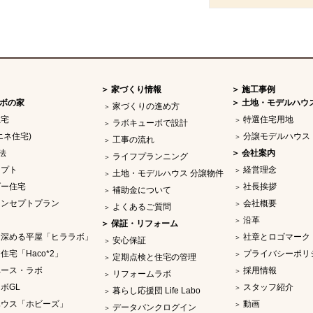
家づくり情報
施工事例
ボの家
土地・モデルハウ
家づくりの進め方
住宅
特選住宅用地
ラボキューボで設計
エネ住宅)
分譲モデルハウス
工事の流れ
法
会社案内
ライフプランニング
セプト
経営理念
土地・モデルハウス 分譲物件
ダー住宅
社長挨拶
補助金について
コンセプトプラン
会社概要
よくあるご質問
沿革
保証・リフォーム
を深める平屋「ヒララボ」
社章とロゴマーク
安心保証
住宅「Haco*2」
プライバシーポリ
定期点検と住宅の管理
ペース・ラボ
採用情報
リフォームラボ
ボGL
スタッフ紹介
暮らし応援団 Life Labo
ハウス「ホビーズ」
動画
データバンクログイン