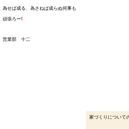
為せば成る、為さねば成らぬ何事も
頑張ろー
!
営業部 十二
家づくりについて