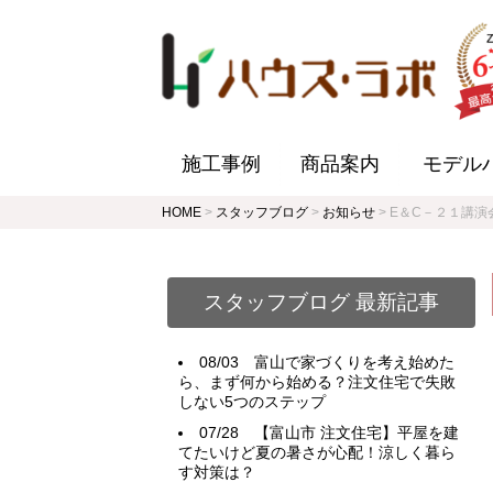
施工事例
商品案内
モデル
HOME
>
スタッフブログ
>
お知らせ
>
E＆C－２１講演
スタッフブログ 最新記事
08/03
富山で家づくりを考え始めた
ら、まず何から始める？注文住宅で失敗
しない5つのステップ
07/28
【富山市 注文住宅】平屋を建
てたいけど夏の暑さが心配！涼しく暮ら
す対策は？