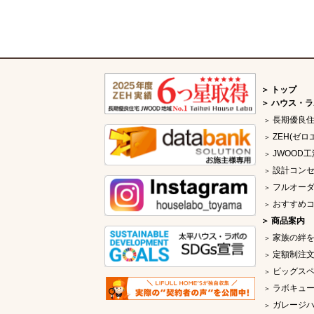
トップ
ハウス・ラ
長期優良
ZEH(ゼロ
JWOOD工
設計コン
フルオー
おすすめ
商品案内
家族の絆
定額制注文
ビッグス
ラボキュー
ガレージ