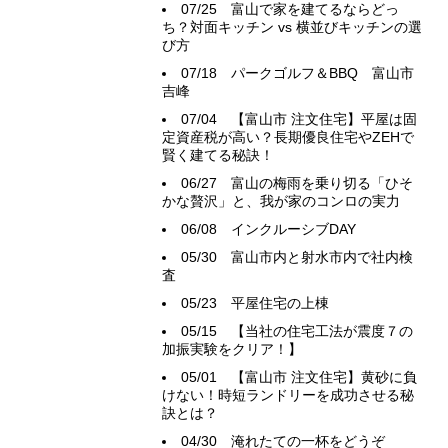
07/25
富山で家を建てるならどっ
ち？対面キッチン vs 横並びキッチンの選
び方
07/18
パークゴルフ＆BBQ 富山市
吉峰
07/04
【富山市 注文住宅】平屋は固
定資産税が高い？長期優良住宅やZEHで
賢く建てる秘訣！
06/27
富山の梅雨を乗り切る「ひそ
かな贅沢」と、我が家のコンロの実力
06/08
インクルーシブDAY
05/30
富山市内と射水市内で社内検
査
05/23
平屋住宅の上棟
05/15
【当社の住宅工法が震度７の
加振実験をクリア！】
05/01
【富山市 注文住宅】黄砂に負
けない！時短ランドリーを成功させる秘
訣とは？
04/30
淹れたての一杯をどうぞ