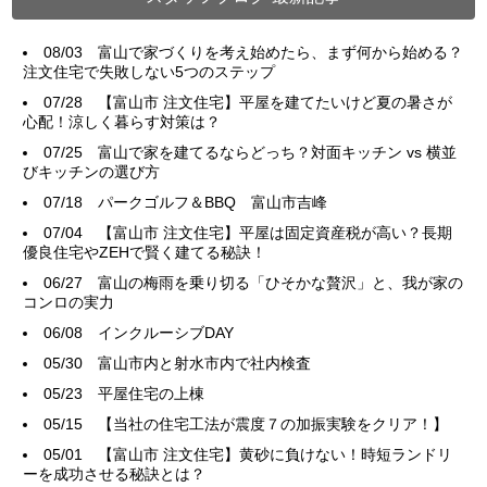
08/03
富山で家づくりを考え始めたら、まず何から始める？
注文住宅で失敗しない5つのステップ
07/28
【富山市 注文住宅】平屋を建てたいけど夏の暑さが
心配！涼しく暮らす対策は？
07/25
富山で家を建てるならどっち？対面キッチン vs 横並
びキッチンの選び方
07/18
パークゴルフ＆BBQ 富山市吉峰
07/04
【富山市 注文住宅】平屋は固定資産税が高い？長期
優良住宅やZEHで賢く建てる秘訣！
06/27
富山の梅雨を乗り切る「ひそかな贅沢」と、我が家の
コンロの実力
06/08
インクルーシブDAY
05/30
富山市内と射水市内で社内検査
05/23
平屋住宅の上棟
05/15
【当社の住宅工法が震度７の加振実験をクリア！】
05/01
【富山市 注文住宅】黄砂に負けない！時短ランドリ
ーを成功させる秘訣とは？