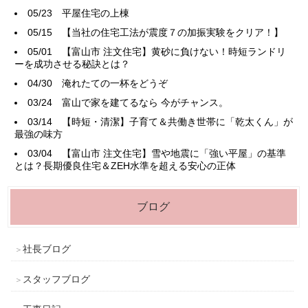
05/23
平屋住宅の上棟
05/15
【当社の住宅工法が震度７の加振実験をクリア！】
05/01
【富山市 注文住宅】黄砂に負けない！時短ランドリ
ーを成功させる秘訣とは？
04/30
淹れたての一杯をどうぞ
03/24
富山で家を建てるなら 今がチャンス。
03/14
【時短・清潔】子育て＆共働き世帯に「乾太くん」が
最強の味方
03/04
【富山市 注文住宅】雪や地震に「強い平屋」の基準
とは？長期優良住宅＆ZEH水準を超える安心の正体
ブログ
社長ブログ
スタッフブログ