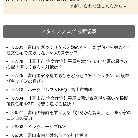
お問い合わせはこちらから→
スタッフブログ 最新記事
08/03
富山で家づくりを考え始めたら、まず何から始める？
注文住宅で失敗しない5つのステップ
07/28
【富山市 注文住宅】平屋を建てたいけど夏の暑さが
心配！涼しく暮らす対策は？
07/25
富山で家を建てるならどっち？対面キッチン vs 横並
びキッチンの選び方
07/18
パークゴルフ＆BBQ 富山市吉峰
07/04
【富山市 注文住宅】平屋は固定資産税が高い？長期
優良住宅やZEHで賢く建てる秘訣！
06/27
富山の梅雨を乗り切る「ひそかな贅沢」と、我が家の
コンロの実力
06/08
インクルーシブDAY
05/30
富山市内と射水市内で社内検査