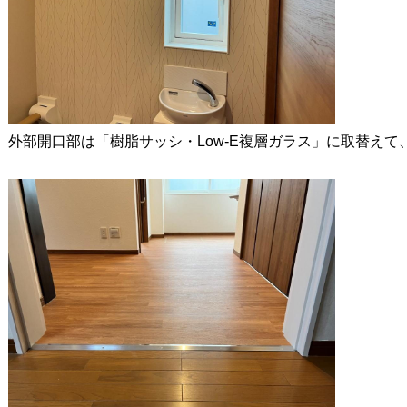
外部開口部は「樹脂サッシ・Low-E複層ガラス」に取替え