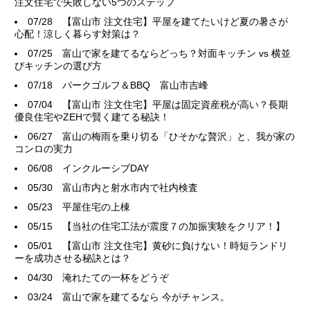
注文住宅で失敗しない5つのステップ
07/28
【富山市 注文住宅】平屋を建てたいけど夏の暑さが
心配！涼しく暮らす対策は？
07/25
富山で家を建てるならどっち？対面キッチン vs 横並
びキッチンの選び方
07/18
パークゴルフ＆BBQ 富山市吉峰
07/04
【富山市 注文住宅】平屋は固定資産税が高い？長期
優良住宅やZEHで賢く建てる秘訣！
06/27
富山の梅雨を乗り切る「ひそかな贅沢」と、我が家の
コンロの実力
06/08
インクルーシブDAY
05/30
富山市内と射水市内で社内検査
05/23
平屋住宅の上棟
05/15
【当社の住宅工法が震度７の加振実験をクリア！】
05/01
【富山市 注文住宅】黄砂に負けない！時短ランドリ
ーを成功させる秘訣とは？
04/30
淹れたての一杯をどうぞ
03/24
富山で家を建てるなら 今がチャンス。