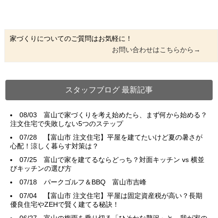
家づくりについてのご質問はお気軽に！
お問い合わせはこちらから→
スタッフブログ 最新記事
08/03
富山で家づくりを考え始めたら、まず何から始める？
注文住宅で失敗しない5つのステップ
07/28
【富山市 注文住宅】平屋を建てたいけど夏の暑さが
心配！涼しく暮らす対策は？
07/25
富山で家を建てるならどっち？対面キッチン vs 横並
びキッチンの選び方
07/18
パークゴルフ＆BBQ 富山市吉峰
07/04
【富山市 注文住宅】平屋は固定資産税が高い？長期
優良住宅やZEHで賢く建てる秘訣！
06/27
富山の梅雨を乗り切る「ひそかな贅沢」と、我が家の