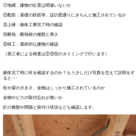
①地縄：建物の位置は間違いないか
②配筋：基礎の鉄筋等、設計図通りにきちんと施工されているか
③上棟：躯体工事完了時の確認
④断熱：断熱材の種類と厚さ
⑤竣工：最終的な建物の確認
（第三者による検査は②③⑤のタイミングで行います）
躯体完了時に何を確認するのか？もう少しだけ写真を交えて説明をす
ると･･･
柱や梁の大きさ、金物はしっかり施工されているのか
金物やビスの取付忘れが無いか
釘の種類や間隔と留付け状況なども確認します。