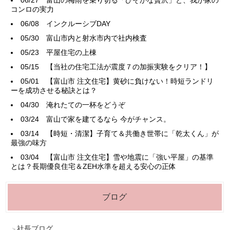
コンロの実力
06/08
インクルーシブDAY
05/30
富山市内と射水市内で社内検査
05/23
平屋住宅の上棟
05/15
【当社の住宅工法が震度７の加振実験をクリア！】
05/01
【富山市 注文住宅】黄砂に負けない！時短ランドリ
ーを成功させる秘訣とは？
04/30
淹れたての一杯をどうぞ
03/24
富山で家を建てるなら 今がチャンス。
03/14
【時短・清潔】子育て＆共働き世帯に「乾太くん」が
最強の味方
03/04
【富山市 注文住宅】雪や地震に「強い平屋」の基準
とは？長期優良住宅＆ZEH水準を超える安心の正体
ブログ
社長ブログ