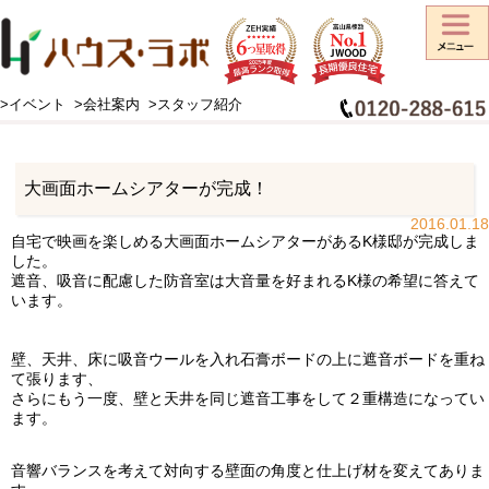
>イベント
>会社案内
>スタッフ紹介
HOME
>
工事日記
>
お知らせ
>
大画面ホームシアターが完成！
大画面ホームシアターが完成！
2016.01.18
自宅で映画を楽しめる大画面ホームシアターがあるK様邸が完成しま
した。
遮音、吸音に配慮した防音室は大音量を好まれるK様の希望に答えて
います。
壁、天井、床に吸音ウールを入れ石膏ボードの上に遮音ボードを重ね
て張ります、
さらにもう一度、壁と天井を同じ遮音工事をして２重構造になってい
ます。
音響バランスを考えて対向する壁面の角度と仕上げ材を変えてありま