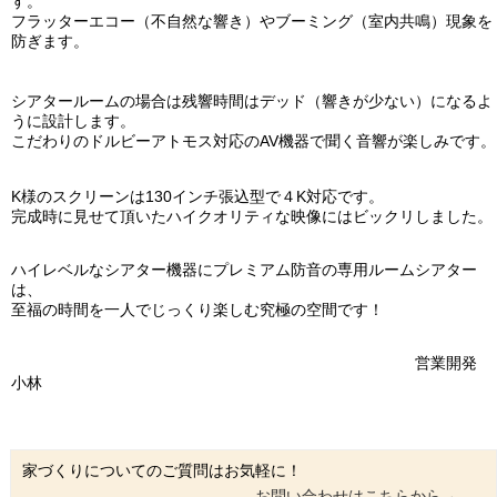
す。
フラッターエコー（不自然な響き）やブーミング（室内共鳴）現象を
防ぎます。
シアタールームの場合は
残響時間はデッド（響きが少ない）
になるよ
うに設計します。
こだわりのドルビーアトモス対応のAV機器で聞く
音響が楽しみです。
K様のスクリーンは130インチ
張込型で４K対応です。
完成時に見せて頂いた
ハイクオリティな映像にはビックリしました。
ハイレベルなシアター機器にプレミアム防音の専用ルームシアター
は、
至福の時間を一人でじっくり楽しむ究極の空間です！
営業開発
小林
家づくりについてのご質問はお気軽に！
お問い合わせはこちらから→