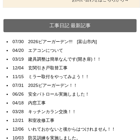
工事日記 最新記事
07/30
2026ビアーガーデン!!! [富山市内]
04/20
エアコンについて
03/19
建具調整は簡単なんです(開き扉)！！
12/04
玄関引き戸取替工事
11/15
ミラー取付をやってみよう！！
07/31
2025ビアーガーデン！！
06/26
安全パトロール実施しました！
04/18
内窓工事
03/28
キッチンカラン交換！！
12/21
和室改修工事
12/06
いれておかないと後からはつけれません！！
10/03
防災訓練を実施しました。