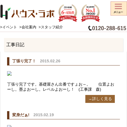
>イベント
>会社案内
>スタッフ紹介
HOME
>
工事日記
工事日記
丁張り完了！
2015.02.26
丁張り完了です。基礎屋さん出番ですょお～。 位置よお
ーし。墨よおーし。レベルよおーし！ (工事課 森)
→詳しく見る
変身だぁ!
2015.02.19