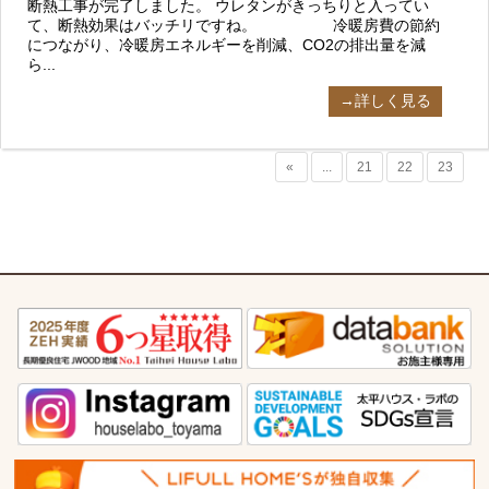
断熱工事が完了しました。 ウレタンがきっちりと入ってい
て、断熱効果はバッチリですね。 冷暖房費の節約
につながり、冷暖房エネルギーを削減、CO2の排出量を減
ら...
→詳しく見る
«
...
21
22
23