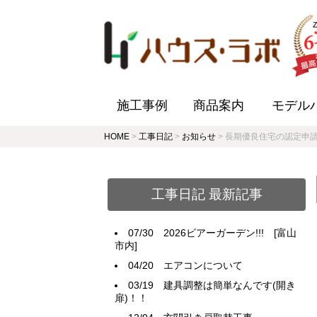
施工事例
商品案内
モデル
HOME
>
工事日記
>
お知らせ
>
長期優良住宅の認定申
工事日記 最新記事
07/30
2026ビアーガーデン!!! [富山
市内]
04/20
エアコンについて
03/19
建具調整は簡単なんです(開き
扉)！！