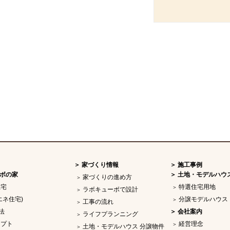
家づくり情報
施工事例
ボの家
土地・モデルハウ
家づくりの進め方
住宅
特選住宅用地
ラボキューボで設計
エネ住宅)
分譲モデルハウス
工事の流れ
法
会社案内
ライフプランニング
セプト
経営理念
土地・モデルハウス 分譲物件