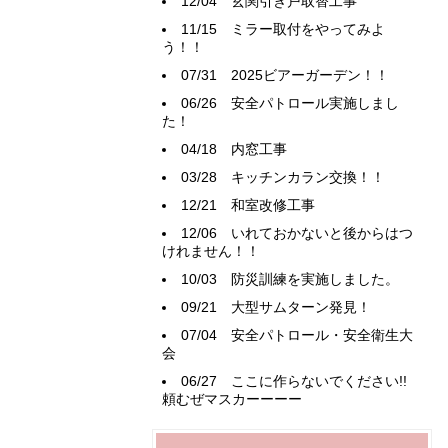
12/04
玄関引き戸取替工事
11/15
ミラー取付をやってみよ
う！！
07/31
2025ビアーガーデン！！
06/26
安全パトロール実施しまし
た！
04/18
内窓工事
03/28
キッチンカラン交換！！
12/21
和室改修工事
12/06
いれておかないと後からはつ
けれません！！
10/03
防災訓練を実施しました。
09/21
大型サムターン発見！
07/04
安全パトロール・安全衛生大
会
06/27
ここに作らないでください!!
頼むぜマスカーーーー