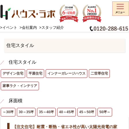
>イベント
>会社案内
>スタッフ紹介
HOME
>
施工事例
>
住宅スタイル
住宅スタイル
住宅スタイル
デザイン住宅
平屋住宅
インナーガレージハウス
二世帯住宅
家事ラク・インテリア
床面積
～30坪
30～35坪
35～40坪
40～45坪
45～50坪
50坪～
【注文住宅】耐震・断熱・省エネ性が高い太陽光発電の家