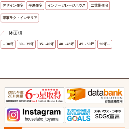
デザイン住宅
平屋住宅
インナーガレージハウス
二世帯住宅
家事ラク・インテリア
床面積
～30坪
30～35坪
35～40坪
40～45坪
45～50坪
50坪～