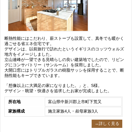
断熱性能にはこだわり、薪ストーブも設置して、真冬でも暖かく
過ごせる省エネ住宅です。
デザインは、以前旅行で訪れたというイギリスのコッツウォルズ
地方をイメージしました。
立山連峰が一望できる見晴らしの良い建築地でしたので、リビン
グにコンサバトリー（サンルーム）を採用しました。
大開口窓にはトリプルガラスの樹脂サッシを採用することで、断
熱性能もキープできています。
「想像以上に大満足の家になりました。」と、S様。
デザイン・眺望・快適さを追求したお家が完成しました。
所在地
富山県中新川郡上市町下荒又
家族構成
施主家族4人・叔母家族3人
→詳しく見る