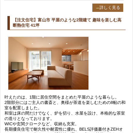
→詳しく見る
【注文住宅】富山市 平屋のような2階建て 趣味を楽しむ高
断熱住宅 41坪
叶えたのは、1階に居住空間をまとめた平屋のような暮らし。
2階部分にはご主人の書斎と、奥様が茶道を楽しむための8帖の和
室を配置しました。
和室は床の間だけでなく、炉を切り、水屋を設け、本格的な茶室
の造りとなっております。
WICや玄関クロークなど、収納も充実。
長期優良住宅で耐久性や耐震性に優れ、BELS評価書付きZEHオ