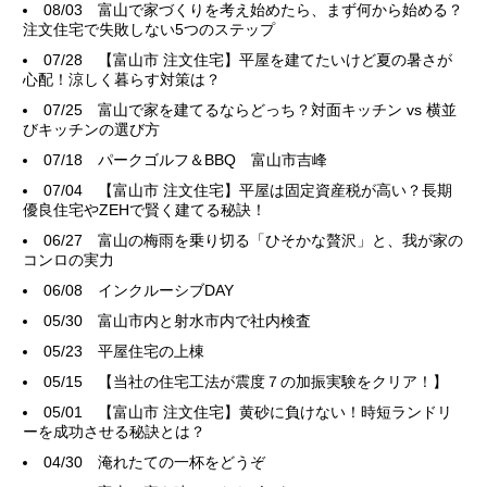
08/03
富山で家づくりを考え始めたら、まず何から始める？
注文住宅で失敗しない5つのステップ
07/28
【富山市 注文住宅】平屋を建てたいけど夏の暑さが
心配！涼しく暮らす対策は？
07/25
富山で家を建てるならどっち？対面キッチン vs 横並
びキッチンの選び方
07/18
パークゴルフ＆BBQ 富山市吉峰
07/04
【富山市 注文住宅】平屋は固定資産税が高い？長期
優良住宅やZEHで賢く建てる秘訣！
06/27
富山の梅雨を乗り切る「ひそかな贅沢」と、我が家の
コンロの実力
06/08
インクルーシブDAY
05/30
富山市内と射水市内で社内検査
05/23
平屋住宅の上棟
05/15
【当社の住宅工法が震度７の加振実験をクリア！】
05/01
【富山市 注文住宅】黄砂に負けない！時短ランドリ
ーを成功させる秘訣とは？
04/30
淹れたての一杯をどうぞ