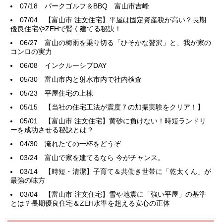
07/18
パークゴルフ＆BBQ 富山市吉峰
07/04
【富山市 注文住宅】平屋は固定資産税が高い？長期
優良住宅やZEHで賢く建てる秘訣！
06/27
富山の梅雨を乗り切る「ひそかな贅沢」と、我が家の
コンロの実力
06/08
インクルーシブDAY
05/30
富山市内と射水市内で社内検査
05/23
平屋住宅の上棟
05/15
【当社の住宅工法が震度７の加振実験をクリア！】
05/01
【富山市 注文住宅】黄砂に負けない！時短ランドリ
ーを成功させる秘訣とは？
04/30
淹れたての一杯をどうぞ
03/24
富山で家を建てるなら 今がチャンス。
03/14
【時短・清潔】子育て＆共働き世帯に「乾太くん」が
最強の味方
03/04
【富山市 注文住宅】雪や地震に「強い平屋」の基準
とは？長期優良住宅＆ZEH水準を超える安心の正体