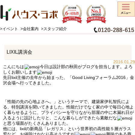
>イベント
>会社案内
>スタッフ紹介
HOME
>
スタッフブログ
>
お知らせ
>
LIXIL講演会
LIXIL講演会
2016.01.29
こんにちは
今日は設計部の秋田がブログを担当します。よろ
しくお願いします
先日lixil主催の去年から始まった、「Good Livingフォーラム2016」金
沢会場へ行ってきました。
「性能の先の心地よさへ。」というテーマで、建築家伊礼智氏によ
る、特別講演を聞いてきました。性能だけでなく家の中で毎日心地よ
く暮らせるように、プライバシーを守りながら部屋の中に木漏れ日が
入るように設計したりと、こんな暮らしができたら素敵だな
と思う場面がたくさんありました。
他には、lixilの新商品「レガリス」という世界初の高性能５層ガラス
窓など、お値段はかなり高そうですが
興味のある商