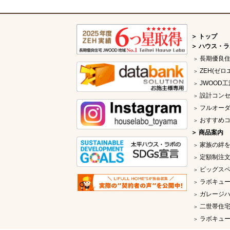
トップ
ハウス・ラ
長期優良
ZEH(ゼロ
JWOOD工
設計コン
フルオー
おすすめ
商品案内
家族の絆
定額制注文
ビッグス
ラボキュー
ガレージ
二世帯住
ラボキュー