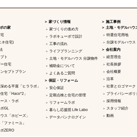
家づくり情報
施工事例
ボの家
土地・モデルハウ
家づくりの進め方
住宅
特選住宅用地
ラボキューボで設計
エネ住宅)
分譲モデルハウス
工事の流れ
法
会社案内
ライフプランニング
セプト
経営理念
土地・モデルハウス 分譲物件
ダー住宅
社長挨拶
補助金について
コンセプトプラン
会社概要
よくあるご質問
沿革
保証・リフォーム
を深める平屋「ヒララボ」
社章とロゴマーク
安心保証
住宅「Haco*2」
プライバシーポリ
定期点検と住宅の管理
ペース・ラボ
採用情報
リフォームラボ
ボGL
スタッフ紹介
暮らし応援団 Life Labo
ハウス「ホビーズ」
動画
データバンクログイン
宅「ファミーユ」
ボZERO