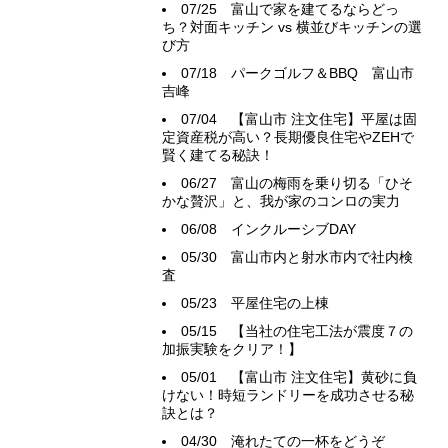
07/25
富山で家を建てるならどっ
ち？対面キッチン vs 横並びキッチンの選
び方
07/18
パークゴルフ＆BBQ 富山市
吉峰
07/04
【富山市 注文住宅】平屋は固
定資産税が高い？長期優良住宅やZEHで
賢く建てる秘訣！
06/27
富山の梅雨を乗り切る「ひそ
かな贅沢」と、我が家のコンロの実力
06/08
インクルーシブDAY
05/30
富山市内と射水市内で社内検
査
05/23
平屋住宅の上棟
05/15
【当社の住宅工法が震度７の
加振実験をクリア！】
05/01
【富山市 注文住宅】黄砂に負
けない！時短ランドリーを成功させる秘
訣とは？
04/30
淹れたての一杯をどうぞ