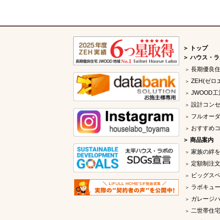
トップ
ハウス・ラ
長期優良
ZEH(ゼロ
JWOOD工
設計コン
フルオー
おすすめ
商品案内
家族の絆
定額制注文
ビッグス
ラボキュー
ガレージ
二世帯住