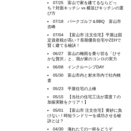
07/25
富山で家を建てるならどっ
ち？対面キッチン vs 横並びキッチンの選
び方
07/18
パークゴルフ＆BBQ 富山市
吉峰
07/04
【富山市 注文住宅】平屋は固
定資産税が高い？長期優良住宅やZEHで
賢く建てる秘訣！
06/27
富山の梅雨を乗り切る「ひそ
かな贅沢」と、我が家のコンロの実力
06/08
インクルーシブDAY
05/30
富山市内と射水市内で社内検
査
05/23
平屋住宅の上棟
05/15
【当社の住宅工法が震度７の
加振実験をクリア！】
05/01
【富山市 注文住宅】黄砂に負
けない！時短ランドリーを成功させる秘
訣とは？
04/30
淹れたての一杯をどうぞ