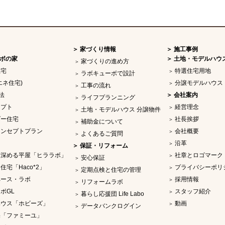
家づくり情報
施工事例
ボの家
土地・モデルハウ
家づくりの進め方
住宅
特選住宅用地
ラボキューボで設計
エネ住宅)
分譲モデルハウス
工事の流れ
法
会社案内
ライフプランニング
セプト
経営理念
土地・モデルハウス 分譲物件
ダー住宅
社長挨拶
補助金について
コンセプトプラン
会社概要
よくあるご質問
沿革
保証・リフォーム
を深める平屋「ヒララボ」
社章とロゴマーク
安心保証
住宅「Haco*2」
プライバシーポリ
定期点検と住宅の管理
ペース・ラボ
採用情報
リフォームラボ
ボGL
スタッフ紹介
暮らし応援団 Life Labo
ハウス「ホビーズ」
動画
データバンクログイン
宅「ファミーユ」