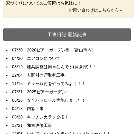
家づくりについてのご質問はお気軽に！
お問い合わせはこちらから→
工事日記 最新記事
07/30
2026ビアーガーデン!!! [富山市内]
04/20
エアコンについて
03/19
建具調整は簡単なんです(開き扉)！！
12/04
玄関引き戸取替工事
11/15
ミラー取付をやってみよう！！
07/31
2025ビアーガーデン！！
06/26
安全パトロール実施しました！
04/18
内窓工事
03/28
キッチンカラン交換！！
12/21
和室改修工事
12/06
いれておかないと後からはつけれません！！