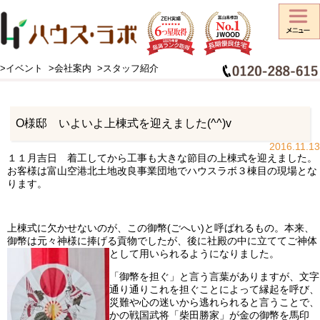
>イベント
>会社案内
>スタッフ紹介
HOME
>
工事日記
>
お知らせ
>
O様邸 いよいよ上棟式を迎えました(^^)v
O様邸 いよいよ上棟式を迎えました(^^)v
2016.11.13
１１月吉日 着工してから工事も大きな節目の上棟式を迎えました。
お客様は富山空港北土地改良事業団地でハウスラボ３棟目の現場とな
ります。
上棟式に欠かせないのが、この御幣(ごへい)と呼ばれるもの。本来、
御幣は元々神様に捧げる貢物でしたが、後に社殿の中に立ててご神体
として用いられるようになりました。
「御幣を担ぐ」と言う言葉がありますが、文字
通り通りこれを担ぐことによって縁起を呼び、
災難や心の迷いから逃れられると言うことで、
かの戦国武将「柴田勝家」が金の御幣を馬印