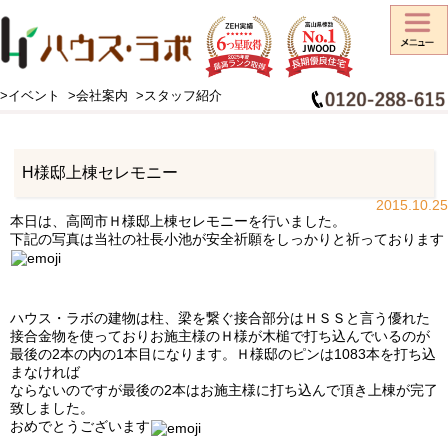
>イベント
>会社案内
>スタッフ紹介
HOME
>
工事日記
>
お知らせ
>
H様邸上棟セレモニー
H様邸上棟セレモニー
2015.10.25
本日は、高岡市Ｈ様邸上棟セレモニーを行いました。
下記の写真は当社の社長小池が安全祈願をしっかりと祈っております
ハウス・ラボの建物は柱、梁を繋ぐ接合部分はＨＳＳと言う優れた
接合金物を使っておりお施主様のＨ様が木槌で打ち込んでいるのが
最後の2本の内の1本目になります。Ｈ様邸のピンは1083本を打ち込
まなければ
ならないのですが最後の2本はお施主様に打ち込んで頂き上棟が完了
致しました。
おめでとうございます