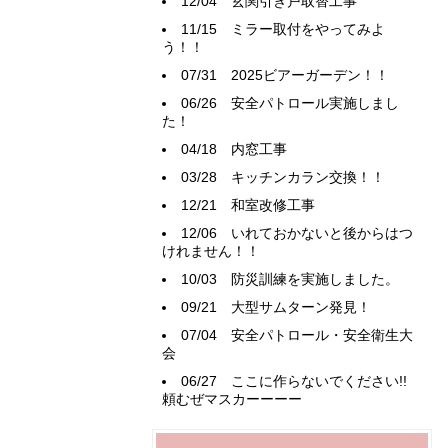
12/04
玄関引き戸取替工事
11/15
ミラー取付をやってみよ
う！！
07/31
2025ビアーガーデン！！
06/26
安全パトロール実施しまし
た！
04/18
内窓工事
03/28
キッチンカラン交換！！
12/21
和室改修工事
12/06
いれておかないと後からはつ
けれません！！
10/03
防災訓練を実施しました。
09/21
大型サムターン発見！
07/04
安全パトロール・安全衛生大
会
06/27
ここに作らないでください!!
頼むぜマスカーーーー