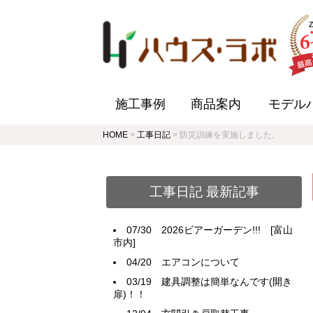
施工事例
商品案内
モデル
HOME
>
工事日記
>
防災訓練を実施しました。
工事日記 最新記事
07/30
2026ビアーガーデン!!! [富山
市内]
04/20
エアコンについて
03/19
建具調整は簡単なんです(開き
扉)！！