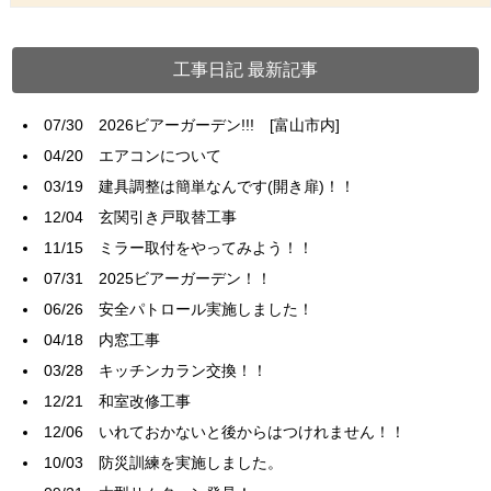
工事日記 最新記事
07/30
2026ビアーガーデン!!! [富山市内]
04/20
エアコンについて
03/19
建具調整は簡単なんです(開き扉)！！
12/04
玄関引き戸取替工事
11/15
ミラー取付をやってみよう！！
07/31
2025ビアーガーデン！！
06/26
安全パトロール実施しました！
04/18
内窓工事
03/28
キッチンカラン交換！！
12/21
和室改修工事
12/06
いれておかないと後からはつけれません！！
10/03
防災訓練を実施しました。