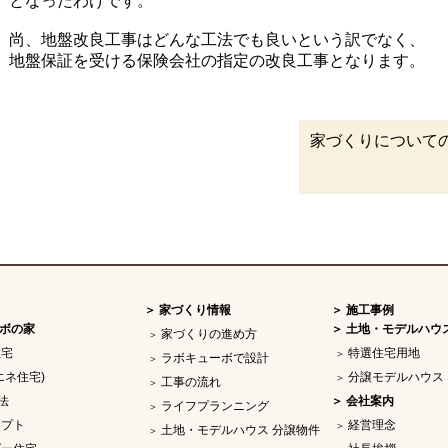
となったわけです。
尚、地盤改良工事はどんな工法でも良いという訳でなく、
地盤保証を受ける保険会社の指定の改良工事となります。
家づくりについて
家づくり情報
施工事例
ボの家
土地・モデルハウ
家づくりの進め方
住宅
特選住宅用地
ラボキューボで設計
エネ住宅)
分譲モデルハウス
工事の流れ
法
会社案内
ライフプランニング
セプト
経営理念
土地・モデルハウス 分譲物件