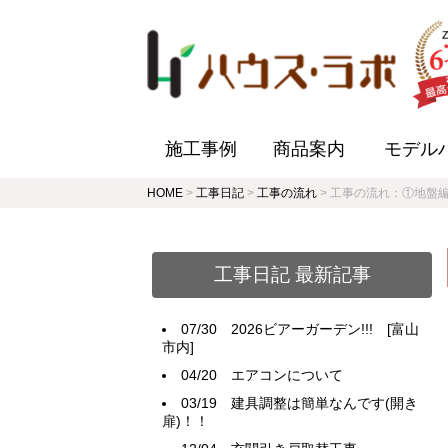
施工事例
商品案内
モデル
HOME
>
工事日記
>
工事の流れ
>
工事の流れ：①地盤編
工事日記 最新記事
07/30
2026ビアーガーデン!!! [富山
市内]
04/20
エアコンについて
03/19
建具調整は簡単なんです(開き
扉)！！