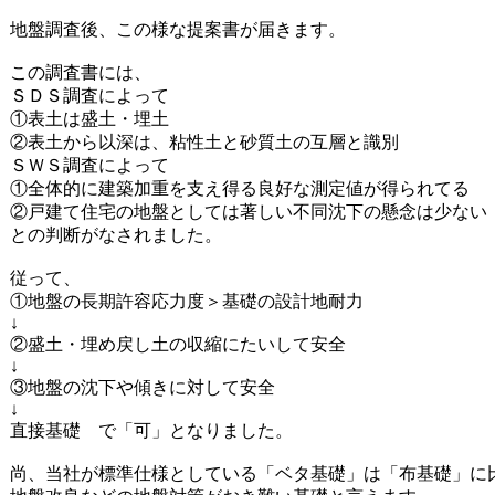
地盤調査後、この様な提案書が届きます。
この調査書には、
ＳＤＳ調査によって
①表土は盛土・埋土
②表土から以深は、粘性土と砂質土の互層と識別
ＳＷＳ調査によって
①全体的に建築加重を支え得る良好な測定値が得られてる
②戸建て住宅の地盤としては著しい不同沈下の懸念は少ない
との判断がなされました。
従って、
①地盤の長期許容応力度＞基礎の設計地耐力
↓
②盛土・埋め戻し土の収縮にたいして安全
↓
③地盤の沈下や傾きに対して安全
↓
直接基礎 で「可」となりました。
尚、当社が標準仕様としている「ベタ基礎」は「布基礎」に