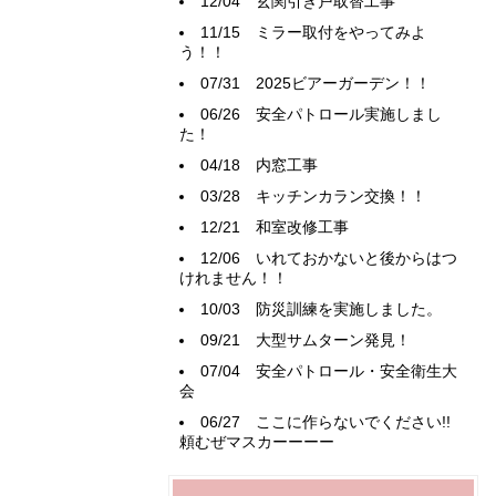
12/04
玄関引き戸取替工事
11/15
ミラー取付をやってみよ
う！！
07/31
2025ビアーガーデン！！
06/26
安全パトロール実施しまし
た！
04/18
内窓工事
03/28
キッチンカラン交換！！
12/21
和室改修工事
12/06
いれておかないと後からはつ
けれません！！
10/03
防災訓練を実施しました。
09/21
大型サムターン発見！
07/04
安全パトロール・安全衛生大
会
06/27
ここに作らないでください!!
頼むぜマスカーーーー