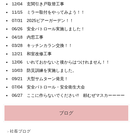
12/04
玄関引き戸取替工事
11/15
ミラー取付をやってみよう！！
07/31
2025ビアーガーデン！！
06/26
安全パトロール実施しました！
04/18
内窓工事
03/28
キッチンカラン交換！！
12/21
和室改修工事
12/06
いれておかないと後からはつけれません！！
10/03
防災訓練を実施しました。
09/21
大型サムターン発見！
07/04
安全パトロール・安全衛生大会
06/27
ここに作らないでください!! 頼むぜマスカーーーー
ブログ
社長ブログ