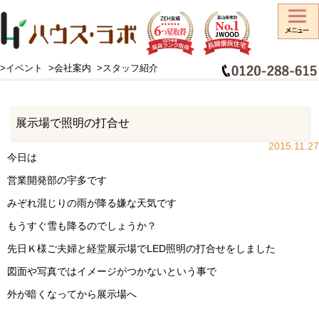
>イベント
>会社案内
>スタッフ紹介
HOME
>
工事日記
>
お知らせ
>
展示場で照明の打合せ
展示場で照明の打合せ
2015.11.27
今日は
営業開発部の宇多です
みぞれ混じりの雨が降る嫌な天気です
もうすぐ雪も降るのでしょうか？
先日Ｋ様ご夫婦と経堂展示場でLED照明の打合せをしました
図面や写真ではイメージがつかないという事で
外が暗くなってから展示場へ