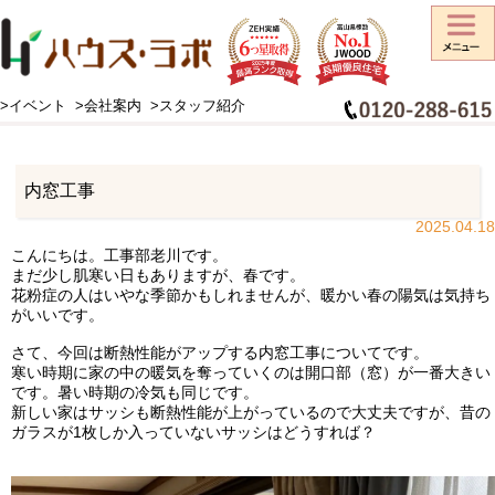
>イベント
>会社案内
>スタッフ紹介
HOME
>
工事日記
>
内窓工事
内窓工事
2025.04.18
こんにちは。工事部老川です。
まだ少し肌寒い日もありますが、春です。
花粉症の人はいやな季節かもしれませんが、暖かい春の陽気は気持ち
がいいです。
さて、今回は断熱性能がアップする内窓工事についてです。
寒い時期に家の中の暖気を奪っていくのは開口部（窓）が一番大きい
です。暑い時期の冷気も同じです。
新しい家はサッシも断熱性能が上がっているので大丈夫ですが、昔の
ガラスが1枚しか入っていないサッシはどうすれば？