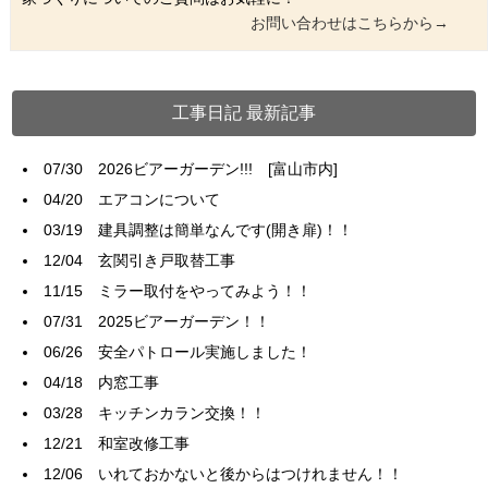
お問い合わせはこちらから→
工事日記 最新記事
07/30
2026ビアーガーデン!!! [富山市内]
04/20
エアコンについて
03/19
建具調整は簡単なんです(開き扉)！！
12/04
玄関引き戸取替工事
11/15
ミラー取付をやってみよう！！
07/31
2025ビアーガーデン！！
06/26
安全パトロール実施しました！
04/18
内窓工事
03/28
キッチンカラン交換！！
12/21
和室改修工事
12/06
いれておかないと後からはつけれません！！