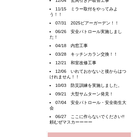
12/04
玄関引き戸取替工事
11/15
ミラー取付をやってみよ
う！！
07/31
2025ビアーガーデン！！
06/26
安全パトロール実施しまし
た！
04/18
内窓工事
03/28
キッチンカラン交換！！
12/21
和室改修工事
12/06
いれておかないと後からはつ
けれません！！
10/03
防災訓練を実施しました。
09/21
大型サムターン発見！
07/04
安全パトロール・安全衛生大
会
06/27
ここに作らないでください!!
頼むぜマスカーーーー