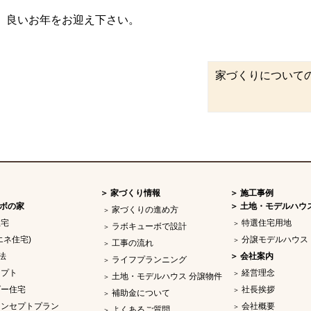
良いお年をお迎え下さい。
家づくりについて
家づくり情報
施工事例
ボの家
土地・モデルハウ
家づくりの進め方
住宅
特選住宅用地
ラボキューボで設計
エネ住宅)
分譲モデルハウス
工事の流れ
法
会社案内
ライフプランニング
セプト
経営理念
土地・モデルハウス 分譲物件
ダー住宅
社長挨拶
補助金について
コンセプトプラン
会社概要
よくあるご質問