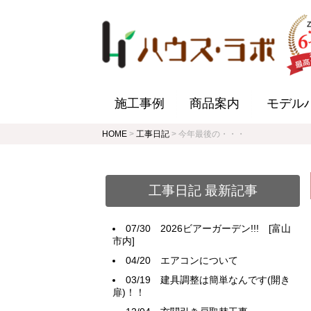
施工事例
商品案内
モデル
HOME
>
工事日記
>
今年最後の・・・
工事日記 最新記事
07/30
2026ビアーガーデン!!! [富山
市内]
04/20
エアコンについて
03/19
建具調整は簡単なんです(開き
扉)！！