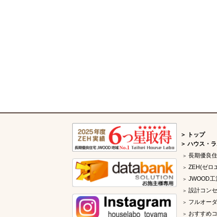
トップ
ハウス・ラ
長期優良
ZEH(ゼロ
JWOOD工
設計コン
フルオー
おすすめ