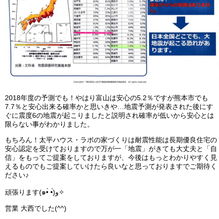
2018年度の予測でも！やはり富山は安心の5.2％ですが熊本市でも
7.7％と安心出来る確率かと思いきや…地震予測が発表された後にす
ぐに震度6の地震が起こりましたと説明され確率が低いから安心とは
限らない事がわかりました。
もちろん！太平ハウス・ラボの家づくりは耐震性能は長期優良住宅の
安心認定を受けておりますので万が一「地震」がきても大丈夫と「自
信」をもってご提案をしておりますが、今後はもっとわかりやすく見
えるものでもご提案していけたら良いなと思っておりますでご期待く
ださい♪
頑張ります(๑•̀ •́)و✧
営業 大西でした(^^)