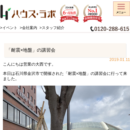
>イベント
>会社案内
>スタッフ紹介
HOME
>
工事日記
>
「耐震×地盤」の講習会
「耐震×地盤」の講習会
2019.01.11
こんにちは営業の大西です。
本日は石川県金沢市で開催された「耐震×地盤」の講習会に行って来
ました。