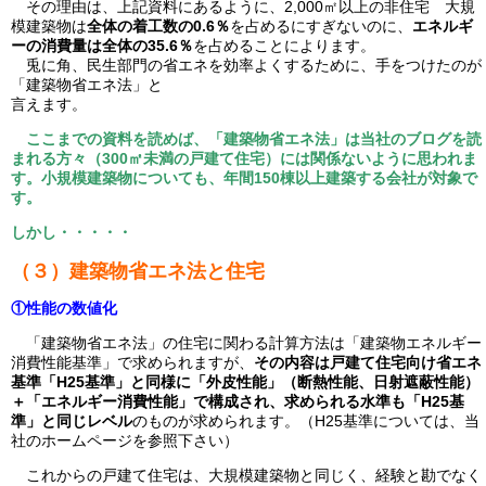
その理由は、上記資料にあるように、2,000㎡以上の非住宅 大規
模建築物は
全体の着工数の0.6％
を占めるにすぎないのに、
エネルギ
ーの消費量は全体の35.6％
を占めることによります。
兎に角、民生部門の省エネを効率よくするために、手をつけたのが
「建築物省エネ法」と
言えます。
ここまでの資料を読めば、「建築物省エネ法」は当社のブログを読
まれる方々（300㎡未満の戸建て住宅）には関係ないように思われま
す。小規模建築物についても、年間150棟以上建築する会社が対象で
す。
しかし・・・・・
（３）建築物省エネ法と住宅
①性能の数値化
「建築物省エネ法」の住宅に関わる計算方法は「建築物エネルギー
消費性能基準」で求められますが、
その内容は戸建て住宅向け省エネ
基準「H25基準」と同様に「外皮性能」（断熱性能、日射遮蔽性能）
＋「エネルギー消費性能」で構成され、求められる水準も「H25基
準」と同じレベル
のものが求められます。（H25基準については、当
社のホームページを参照下さい）
これからの戸建て住宅は、大規模建築物と同じく、経験と勘でなく