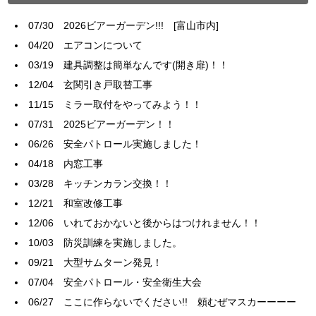
07/30
2026ビアーガーデン!!! [富山市内]
04/20
エアコンについて
03/19
建具調整は簡単なんです(開き扉)！！
12/04
玄関引き戸取替工事
11/15
ミラー取付をやってみよう！！
07/31
2025ビアーガーデン！！
06/26
安全パトロール実施しました！
04/18
内窓工事
03/28
キッチンカラン交換！！
12/21
和室改修工事
12/06
いれておかないと後からはつけれません！！
10/03
防災訓練を実施しました。
09/21
大型サムターン発見！
07/04
安全パトロール・安全衛生大会
06/27
ここに作らないでください!! 頼むぜマスカーーーー