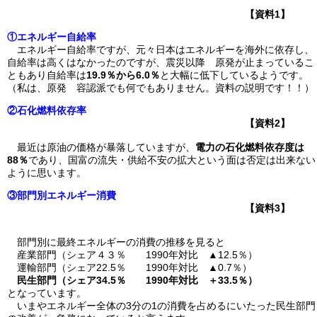
【資料1】
①エネルギー自給率
エネルギー自給率ですが、元々日本はエネルギーを海外に依存し、
自給率は高くはなかったのですが、震災以降 原発が止まっているこ
ともあり自給率は
19.9％から6.0％
と大幅に低下しているようです。
（私は、原発 容認派でも何でもありません。資料の説明です！！）
②石化燃料依存率
【資料2】
最近は原油の価格が暴落していますが、
電力の石化燃料依存度は
88％
であり、国富の流失・供給不安の拡大という面は否定は出来ない
ように思います。
③部門別エネルギー消費
【資料3】
部門別に最終エネルギーの消費の推移を見ると
産業部門（シェア４３％ 1990年対比 ▲12.5％）
運輸部門（シェア22.5％ 1990年対比 ▲0.7％）
民生部門（シェア34.5％ 1990年対比 ＋33.5％）
となっています。
いまやエネルギー全体の3分の1の消費を占めるにいたった民生部門