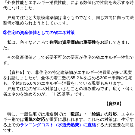
「外皮性能とエネルギー消費性能」による数値化で性能を表示する時
代になりました。
戸建て住宅と大規模建築物は違うものでなく、同じ方向に向って法
整備が進められようとしています。
②住宅の資産価値としての省エネ対策
私は、色々なところで
住宅の資産価値の重要性
をお話してきまし
た。
その資産価値として必要不可欠の要素が住宅の省エネルギー性能で
す。
【資料5】で、非住宅の特定建築物がエネルギー消費量が多い現実
をお話しましたが、全体の着工数の85.2％を占める300㎡未満の住宅
も、全体の36.8％のエネルギー消費をしている現実もあります。
戸建て住宅の省エネ対策は小さなことの積み重ねです。広く・薄く
省エネのを進めるのが、「H25基準」です。
【資料6】
特に、一般住宅では用途別では
「暖房」・「給湯」の対応
、エネル
ギー別では
電気の対応
が重要に思われます。これらの対策は、生活す
る上での
ランニングコスト（水道光熱費）に直結
する大変重要な問題
です。