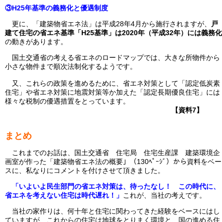
③H25年基準の義務化と優遇制度
更に、「建築物省エネ法」は平成28年4月から施行されますが、
戸
建て住宅の省エネ基準「H25基準」は2020年（平成32年）には義務化
の動きがあります。
国土交通省の考える省エネのロードマップでは、大きな所物件から
小さな物件まで順次法制化するようです。
又、これらの政策を進めるために、省エネ対策として「認定低炭素
住宅」や省エネ対策に地震対策等か加えた「認定長期優良住宅」には
様々な税制の優遇措置をとっています。
【資料7】
まとめ
これまでのお話は、国土交通省 住宅局 住宅生産課 建築環境企
画室が作った「建築物省エネ法の概要」（130ﾍﾟｰｼﾞ）から資料をベー
スに、私なりにコメントを付けさせて頂きました。
「いよいよ民生部門の省エネ対策は、待ったなし！ この時代に、
省エネを考えない住宅は時代遅れ！」
これが、当社の考えです。
当社の家作りは、何十年と住宅に関わってきた経験をベースにはし
ていますが、これからの住宅は地球をとりまく環境と、国の進める住