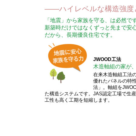
ハイレベルな構造強度
「地震」から家族を守る、は必然で
新築時だけではなくずっと先まで安
だから、長期優良住宅です。
JWOOD工法
木造軸組の家が
在来木造軸組工法
優れたパネルの特性
法」。軸組をJWO
た構造システムです。JAS認定工場で生
工性も高く工期を短縮します。