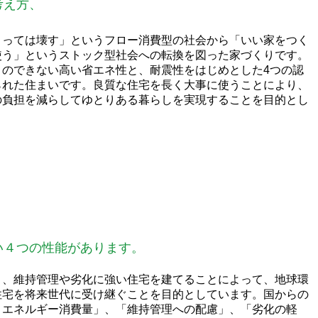
考え方、
くっては壊す」というフロー消費型の社会から「いい家をつく
使う」というストック型社会への転換を図った家づくりです。
とのできない高い省エネ性と、耐震性をはじめとした4つの認
られた住まいです。良質な住宅を長く大事に使うことにより、
の負担を減らしてゆとりある暮らしを実現することを目的とし
。
い４つの性能があります。
く、維持管理や劣化に強い住宅を建てることによって、地球環
住宅を将来世代に受け継ぐことを目的としています。国からの
・エネルギー消費量」、「維持管理への配慮」、「劣化の軽