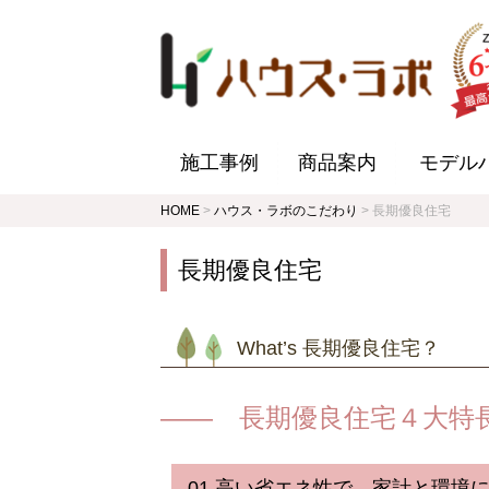
施工事例
商品案内
モデル
HOME
>
ハウス・ラボのこだわり
>
長期優良住宅
長期優良住宅
What’s 長期優良住宅？
長期優良住宅４大
01 高い省エネ性で、家計と環境