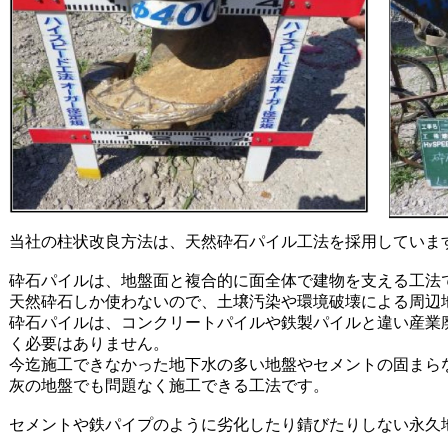
当社の柱状改良方法は、天然砕石パイル工法を採用していま
砕石パイルは、地盤面と複合的に面全体で建物を支える工法
天然砕石しか使わないので、土壌汚染や環境破壊による周辺
砕石パイルは、コンクリートパイルや鉄製パイルと違い産業
く必要はありません。
今迄施工できなかった地下水の多い地盤やセメントの固まら
灰の地盤でも問題なく施工できる工法です。
セメントや鉄パイプのように劣化したり錆びたりしない永久