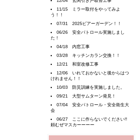
12/04
玄関引き戸取替工事
11/15
ミラー取付をやってみよ
う！！
07/31
2025ビアーガーデン！！
06/26
安全パトロール実施しまし
た！
04/18
内窓工事
03/28
キッチンカラン交換！！
12/21
和室改修工事
12/06
いれておかないと後からはつ
けれません！！
10/03
防災訓練を実施しました。
09/21
大型サムターン発見！
07/04
安全パトロール・安全衛生大
会
06/27
ここに作らないでください!!
頼むぜマスカーーーー