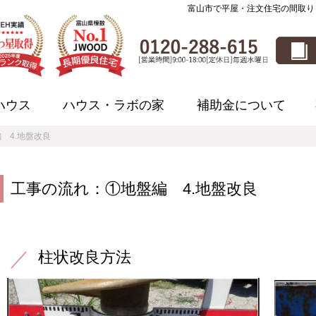
富山市で平屋・注文住宅の間取り
ハウス
ハウス・ラボの家
補助金について
 4.地盤改良
工事の流れ：①地盤編 4.地盤改良
柱状改良方法