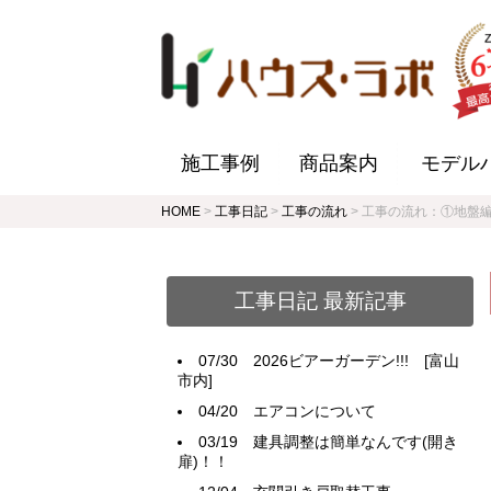
施工事例
商品案内
モデル
HOME
>
工事日記
>
工事の流れ
>
工事の流れ：①地盤編
工事日記 最新記事
07/30
2026ビアーガーデン!!! [富山
市内]
04/20
エアコンについて
03/19
建具調整は簡単なんです(開き
扉)！！