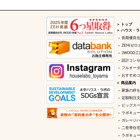
トップ
ハウス・ラ
長期優良
ZEH(ゼロ
JWOOD工
設計コン
フルオー
おすすめ
商品案内
家族の絆
定額制注文
ビッグス
ラボキュー
ガレージ
二世帯住
ラボキュー