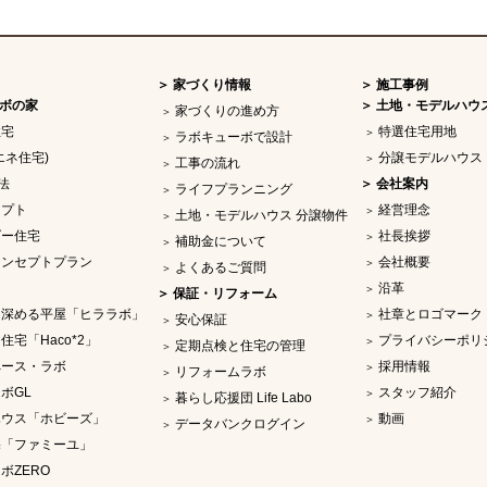
家づくり情報
施工事例
ボの家
土地・モデルハウ
家づくりの進め方
住宅
特選住宅用地
ラボキューボで設計
エネ住宅)
分譲モデルハウス
工事の流れ
法
会社案内
ライフプランニング
セプト
経営理念
土地・モデルハウス 分譲物件
ダー住宅
社長挨拶
補助金について
コンセプトプラン
会社概要
よくあるご質問
沿革
保証・リフォーム
を深める平屋「ヒララボ」
社章とロゴマーク
安心保証
住宅「Haco*2」
プライバシーポリ
定期点検と住宅の管理
ペース・ラボ
採用情報
リフォームラボ
ボGL
スタッフ紹介
暮らし応援団 Life Labo
ハウス「ホビーズ」
動画
データバンクログイン
宅「ファミーユ」
ボZERO