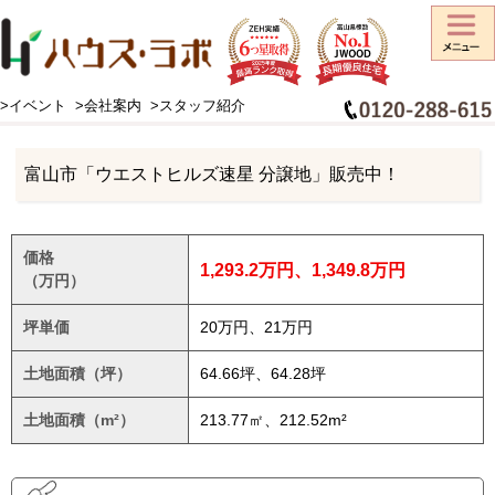
>イベント
>会社案内
>スタッフ紹介
HOME
>
不動産情報
>
特選住宅用地
>
富山市「ウエストヒルズ速星 分譲地」販売中！
富山市「ウエストヒルズ速星 分譲地」販売中！
価格
1,293.2万円、1,349.8万円
（万円）
坪単価
20万円、21万円
土地面積（坪）
64.66坪、64.28坪
土地面積（m²）
213.77㎡、212.52m²