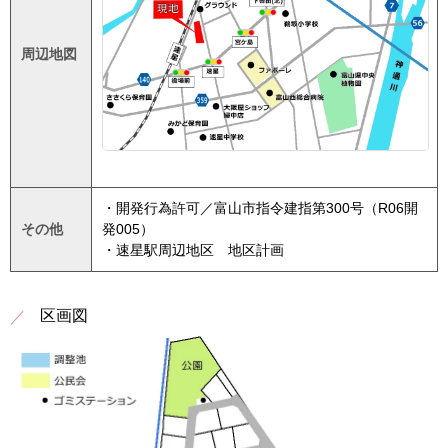
周辺地図
・開発行為許可／富山市指令建指第300号（R06開
その他
発005）
・速星駅周辺地区 地区計画
区画図