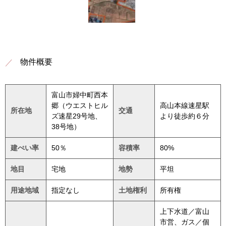
物件概要
富山市婦中町西本
郷（ウエストヒル
高山本線速星駅
所在地
交通
ズ速星29号地、
より徒歩約６分
38号地）
建ぺい率
50％
容積率
80%
地目
宅地
地勢
平坦
用途地域
指定なし
土地権利
所有権
上下水道／富山
市営、ガス／個