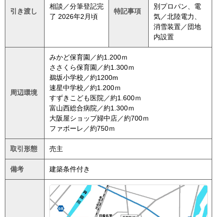
相談／分筆登記完
別プロパン、電
引き渡し
特記事項
了 2026年2月頃
気／北陸電力、
消雪装置／団地
内設置
みかど保育園／約1.200ｍ
ささくら保育園／約1.300ｍ
鵜坂小学校／約1200m
速星中学校／約1.200ｍ
周辺環境
すずきこども医院／約1.600ｍ
富山西総合病院／約1.300ｍ
大阪屋ショップ婦中店／約700ｍ
ファボーレ／約750ｍ
取引形態
売主
備考
建築条件付き